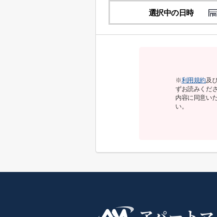
選択中の日時
※
利用規約
及
ずお読みくだ
内容に同意い
い。