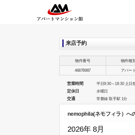
来店予約
物件番号
物件種
46878987
アパー
営業時間
平日9:30～18:30 土日祭
定休日
水曜日
交通
常磐線 取手駅 1分
nemophila(ネモフィラ）
2026年 8月