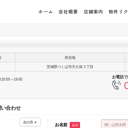
ホーム
会社概要
店舗案内
物件リ
別
所在地
ト
茨城県つくば市天久保３丁目
お電話で
10:00～19:00
問い合わせ
お名前
必須