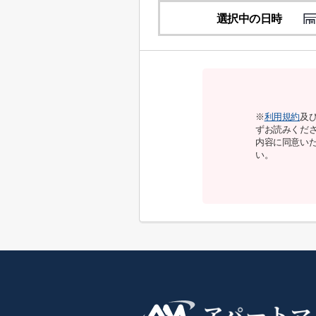
選択中の日時
※
利用規約
及
ずお読みくだ
内容に同意い
い。