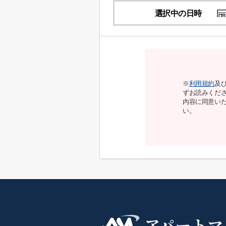
選択中の日時
※
利用規約
及
ずお読みくだ
内容に同意い
い。