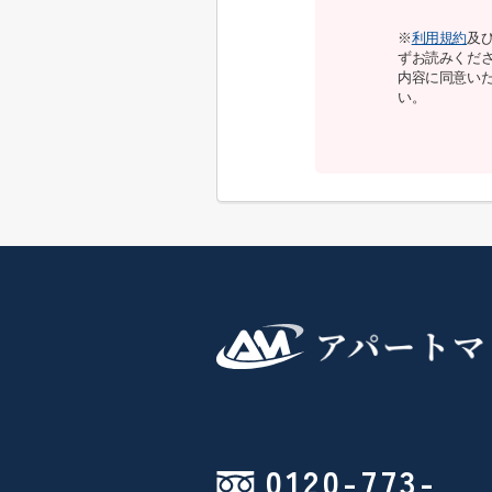
※
利用規約
及
ずお読みくだ
内容に同意い
い。
0120-773-