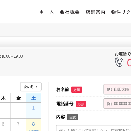
ホーム
会社概要
店舗案内
物件リ
お電話で
10:00～19:00
お名前
必須
木
金
土
電話番号
必須
30
31
1
内容
任意
6
7
8