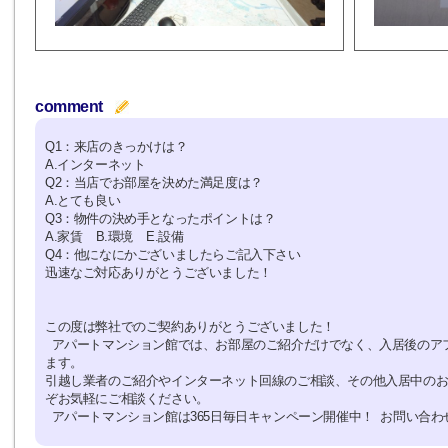
comment
Q1：来店のきっかけは？
A.インターネット
Q2：当店でお部屋を決めた満足度は？
A.とても良い
Q3：物件の決め手となったポイントは？
A.家賃 B.環境 E.設備
Q4：他になにかございましたらご記入下さい
迅速なご対応ありがとうございました！
この度は弊社でのご契約ありがとうございました！
アパートマンション館では、お部屋のご紹介だけでなく、入居後のア
ます。
引越し業者のご紹介やインターネット回線のご相談、その他入居中の
ぞお気軽にご相談ください。
アパートマンション館は365日毎日キャンペーン開催中！ お問い合わせは 0