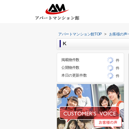
アパートマンション館TOP
>
お客様の声
K
掲載物件数
件
公開物件数
件
本日の更新件数
件