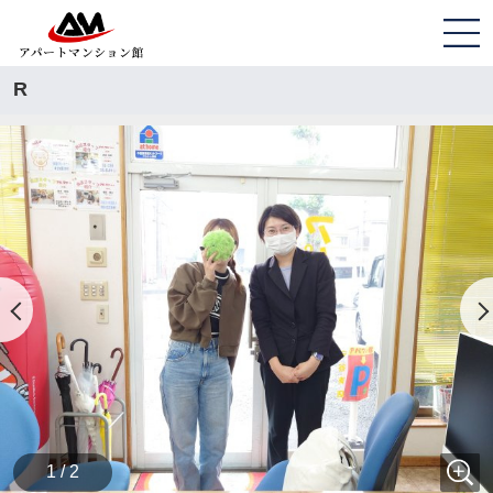
R
1 / 2