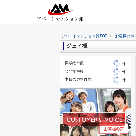
アパートマンション館TOP
>
お客様の声
ジェイ様
掲載物件数
件
公開物件数
件
本日の更新件数
件