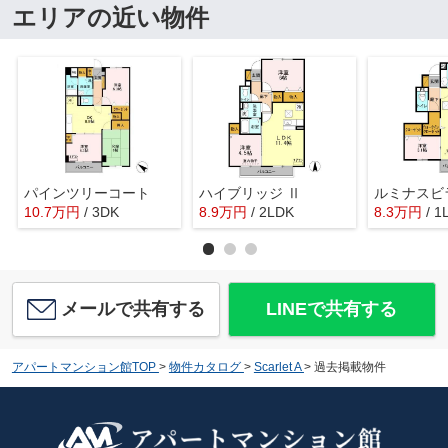
エリアの近い物件
パインツリーコート
ハイブリッジ Ⅱ
ルミナスビラ
10.7
万
円
/ 3DK
8.9
万
円
/ 2LDK
8.3
万
円
/ 1
メールで共有する
LINEで共有する
アパートマンション館TOP
>
物件カタログ
>
Scarlet A
>
過去掲載物件