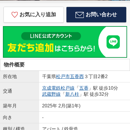
お気に入り追加
お問い合わせ
物件概要
所在地
千葉県
松戸市
五香西
３丁目2番2
京成電鉄松戸線
「
五香
」駅 徒歩10分
交通
武蔵野線
「
新八柱
」駅 徒歩32分
築年月
2025年 2月(築1年)
向き
-
種別 / 構造
アパート / 鉄骨造