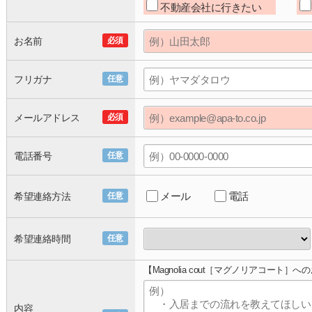
不動産会社に行きたい
お名前
必須
フリガナ
任意
メールアドレス
必須
電話番号
任意
メール
電話
希望連絡方法
任意
希望連絡時間
任意
【Magnolia cout［マグノリアコート］
内容