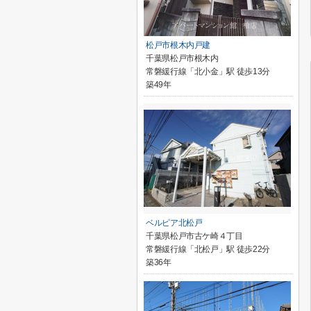
松戸市根木内戸建
千葉県松戸市根木内
常磐緩行線「北小金」駅 徒歩13分
築49年
ベルピア北松戸
千葉県松戸市古ケ崎４丁目
常磐緩行線「北松戸」駅 徒歩22分
築36年