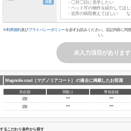
任意
※
利用規約
及び
プライバシーポリシー
を必ずお読みください。左記内容に同
い。
未入力項目があります
Magnolia cout［マグノリアコート］
の過去に掲載したお部屋
所在階
間取り
専有面積
1階
***
***
1階
***
***
］に関するこだわり条件から探す