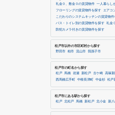
礼金０、敷金０の賃貸物件
一人暮らし
フローリングの賃貸物件を探す
エアコ
こだわりのシステムキッチンの賃貸物件
バス・トイレ別の賃貸物件を探す
礼金
防犯カメラ付きの賃貸物件を探す
松戸市以外の市区町村から探す
野田市
柏市
流山市
我孫子市
松戸市の町名から探す
松戸
馬橋
岩瀬
新松戸
古ケ崎
高塚新
西馬橋広手町
中根長津町
中金杉
松戸
松戸市にある駅から探す
松戸
北松戸
馬橋
新松戸
北小金
新八