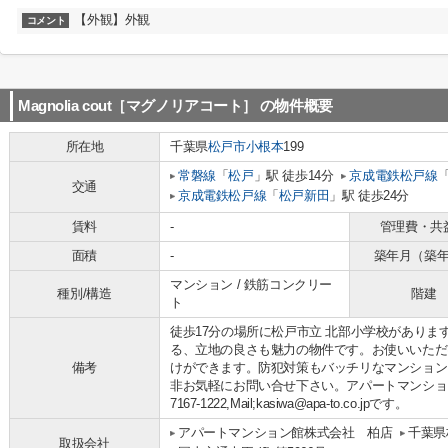
【外観】外観
コメント
Magnolia cout［マグノリアコート］
の物件概要
所在地
千葉県
松戸市
小根本
199
常磐線
「
松戸
」駅 徒歩14分
京成電鉄松戸線
交通
京成電鉄松戸線
「
松戸新田
」駅 徒歩24分
賃料
-
管理費・共
面積
-
築年月（築
マンション / 鉄筋コンクリー
種別/構造
階建
ト
徒歩17分の場所に松戸市立 北部小学校がありま
る、立地の良さも魅力の物件です。お使いいただ
備考
けができます。防犯対策もバッチリなマンション
非お気軽にお問い合せ下さい。アパートマンション館
7167-1222,Mail;kasiwa@apa-to.co.jpです。
アパートマンション館株式会社 柏店
千葉県
取扱会社