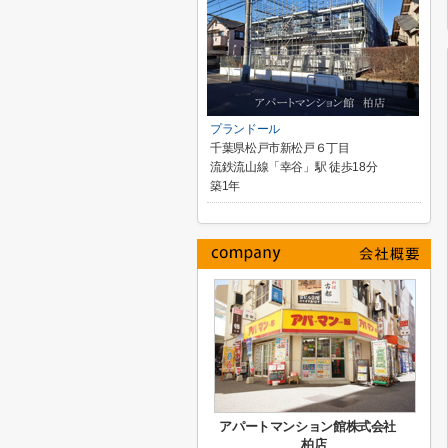
プランドール
千葉県松戸市新松戸６丁目
流鉄流山線「幸谷」駅 徒歩18分
築1年
アパートマンション館株式会社
柏店