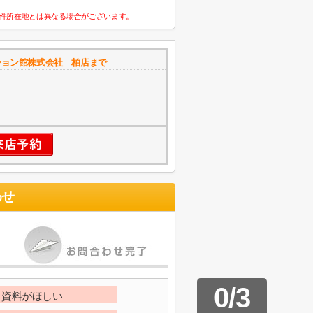
件所在地とは異なる場合がございます。
ション館株式会社 柏店まで
わせ
0
/
3
資料がほしい