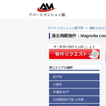
アパートマンション館TOP
>
物件カタロ
過去掲載物件：Magnolia 
▼ご希望の物件をお探しします
同じエリアの物件
松戸市
小根本
常磐線 松戸
京成電鉄松戸線 上本郷