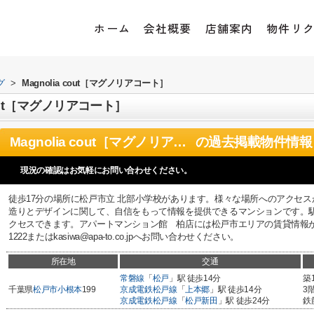
ホーム
会社概要
店舗案内
物件リ
グ
>
Magnolia cout［マグノリアコート］
cout［マグノリアコート］
Magnolia cout［マグノリアコート］
の過去掲載物件情報
現況の確認はお気軽にお問い合わせください。
徒歩17分の場所に松戸市立 北部小学校があります。様々な場所へのアクセス
造りとデザインに関して、自信をもって情報を提供できるマンションです。駅
クセスできます。アパートマンション館 柏店には松戸市エリアの賃貸情報が豊富
1222またはkasiwa@apa-to.co.jpへお問い合わせください。
所在地
交通
常磐線
「
松戸
」駅 徒歩14分
築
千葉県
松戸市
小根本
199
京成電鉄松戸線
「
上本郷
」駅 徒歩14分
3
京成電鉄松戸線
「
松戸新田
」駅 徒歩24分
鉄