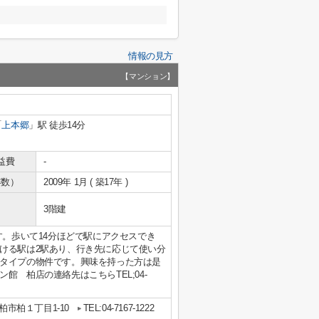
情報の見方
【マンション】
「
上本郷
」駅 徒歩14分
益費
-
年数）
2009年 1月 ( 築17年 )
3階建
す。歩いて14分ほどで駅にアクセスでき
ける駅は2駅あり、行き先に応じて使い分
タイプの物件です。興味を持った方は是
 柏店の連絡先はこちらTEL;04-
柏市柏１丁目1-10
TEL:04-7167-1222