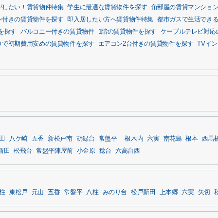
がしたい！賃貸物件特集
学生に最適な賃貸物件を探す
角部屋の賃貸マンショ
ン付きの賃貸物件を探す
即入居したい方へ賃貸物件特集
都市ガスで生活でき
を探す
バルコニー付きの賃貸物件
1階の賃貸物件を探す
ケーブルテレビ対応
０で初期費用安めの賃貸物件を探す
エアコン2台付きの賃貸物件を探す
TVイ
田
八ケ崎
五香
新松戸南
胡録台
常盤平
根木内
六実
南花島
根本
西馬
新田
松飛台
常盤平陣屋前
小金原
稔台
六高台西
柱
東松戸
元山
五香
常盤平
八柱
みのり台
松戸新田
上本郷
六実
矢切