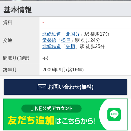
基本情報
賃料
-
北総鉄道
「
北国分
」駅 徒歩17分
交通
常磐線
「
松戸
」駅 徒歩24分
北総鉄道
「
矢切
」駅 徒歩25分
間取り(面積)
-(-)
築年月
2009年 9月(築16年)
お問い合わせ(無料)