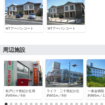
MTアーバンコート
MTアーバンコート
周辺施設
松戸に十世紀が丘局
ライフ 二十世紀が丘
一条会病院
約454m／6分
約601m／8分
約865m／1