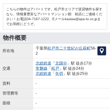
こちらの物件はアパートです。松戸市エリアで賃貸物件を探す
なら、情報量豊富なアパートマンション館 柏店にご連絡くだ
さい！お電話04-7167-1222、Eメールkasiwa@apa-to.co.jpま
でお気軽にどうぞ。
物件概要
千葉県
松戸市
二十世紀が丘萩町
56-
所在地
2
北総鉄道
「
北国分
」駅 徒歩17分
交通
常磐線
「
松戸
」駅 徒歩24分
北総鉄道
「
矢切
」駅 徒歩25分
賃料
-
管理費等
-
面積
-