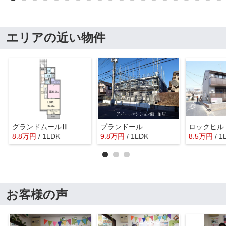
エリアの近い物件
グランドムールⅢ
プランドール
ロックヒル
8.8
万
円
/ 1LDK
9.8
万
円
/ 1LDK
8.5
万
円
/ 1
お客様の声