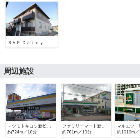
ＳＶＰ Ｄａｉｓｙ
周辺施設
マツモトキヨシ新松戸店
ファミリーマート新松戸店
マルエツ 
約724m／10分
約761m／10分
約1016m／