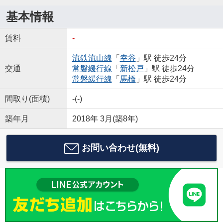
基本情報
賃料
-
流鉄流山線
「
幸谷
」駅 徒歩24分
交通
常磐緩行線
「
新松戸
」駅 徒歩24分
常磐緩行線
「
馬橋
」駅 徒歩24分
間取り(面積)
-(-)
築年月
2018年 3月(築8年)
お問い合わせ(無料)