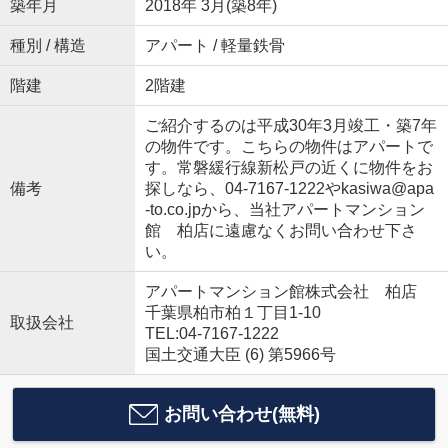
築年月
2018年 3月(築8年)
種別 / 構造
アパート / 軽量鉄骨
階建
2階建
ご紹介するのは平成30年3月竣工・築7年
の物件です。こちらの物件はアパートで
す。常磐緩行線新松戸の近くに物件をお
備考
探しなら、04-7167-1222やkasiwa@apa
-to.co.jpから、当社アパートマンション
館 柏店に遠慮なくお問い合わせ下さ
い。
アパートマンション館株式会社 柏店
千葉県柏市柏１丁目1-10
取扱会社
TEL:04-7167-1222
国土交通大臣 (6) 第5966号
お問い合わせ(無料)