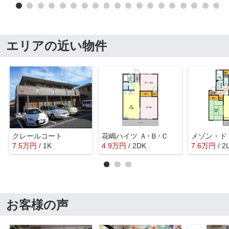
エリアの近い物件
クレールコート
花嶋ハイツ Ａ･Ｂ･Ｃ
7.5
万
円
/ 1K
4.9
万
円
/ 2DK
7.6
万
円
/ 2
お客様の声