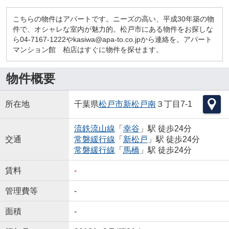
こちらの物件はアパートです。ニーズの高い、平成30年築の物
件で、オシャレな室内が魅力的。松戸市にある物件をお探しな
ら04-7167-1222やkasiwa@apa-to.co.jpから連絡を。アパート
マンション館 柏店はすぐに物件を探せます。
物件概要
所在地
千葉県
松戸市
新松戸南
３丁目7-1
流鉄流山線
「
幸谷
」駅 徒歩24分
交通
常磐緩行線
「
新松戸
」駅 徒歩24分
常磐緩行線
「
馬橋
」駅 徒歩24分
賃料
-
管理費等
-
面積
-