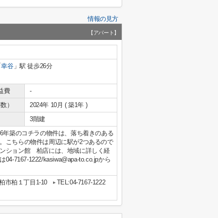
情報の見方
【アパート】
「
幸谷
」駅 徒歩26分
益費
-
年数）
2024年 10月 ( 築1年 )
3階建
和6年築のコチラの物件は、落ち着きのある
。こちらの物件は周辺に駅が2つあるので
ンション館 柏店には、地域に詳しく経
1222/kasiwa@apa-to.co.jpから
柏市柏１丁目1-10
TEL:04-7167-1222