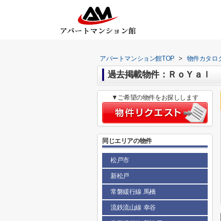
アパートマンション館TOP
>
物件カタロ
過去掲載物件：ＲｏＹａｌ
▼ご希望の物件をお探しします
同じエリアの物件
松戸市
新松戸
常磐緩行線 馬橋
流鉄流山線 幸谷