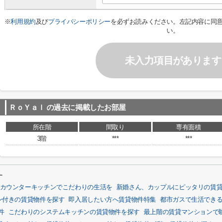
※
利用規約
及び
プライバシーポリシー
を必ずお読みください。左記内容に同
い。
未入力項目があります
ＲｏＹａｌ
の過去に掲載したお部屋
所在階
間取り
専有面積
3階
***
***
す
カウンターキッチンでこだわりの生活を
新婚さん、カップルにピッタリの賃
ン付きの賃貸物件を探す
即入居したい方へ賃貸物件特集
都市ガスで生活でき
件
こだわりのシステムキッチンの賃貸物件を探す
最上階の賃貸マンションで