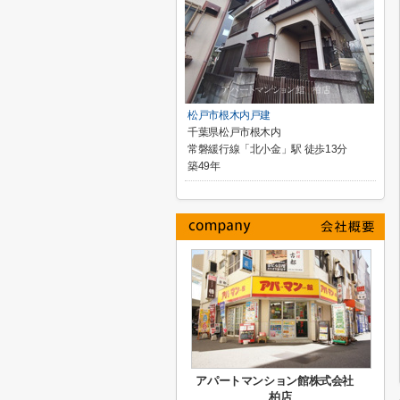
松戸市根木内戸建
千葉県松戸市根木内
常磐緩行線「北小金」駅 徒歩13分
築49年
アパートマンション館株式会社
柏店