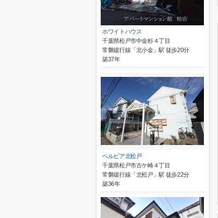
ホワイトハウス
千葉県松戸市中金杉４丁目
常磐緩行線「北小金」駅 徒歩20分
築37年
ベルピア北松戸
千葉県松戸市古ケ崎４丁目
常磐緩行線「北松戸」駅 徒歩22分
築36年