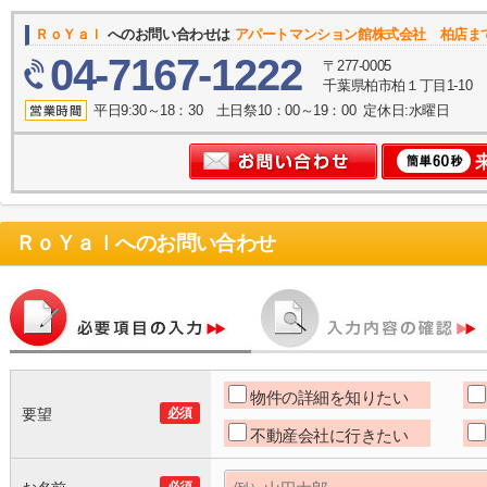
ＲｏＹａｌ
へのお問い合わせは
アパートマンション館株式会社 柏店ま
04-7167-1222
〒277-0005
千葉県柏市柏１丁目1-10
平日9:30～18：30 土日祭10：00～19：00 定休日:水曜日
ＲｏＹａｌ
へのお問い合わせ
物件の詳細を知りたい
要望
必須
不動産会社に行きたい