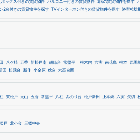
配ボックス付きの賃貸物件
バルコニー付きの賃貸物件
1階の賃貸物件を探す
ン2台付きの賃貸物件を探す
TVインターホン付きの賃貸物件を探す
浴室乾燥
田
八ケ崎
五香
新松戸南
胡録台
常盤平
根木内
六実
南花島
根本
西馬
新田
松飛台
新作
小金原
稔台
六高台西
柱
東松戸
元山
五香
常盤平
八柱
みのり台
松戸新田
上本郷
六実
矢切
松戸
北小金
三郷中央