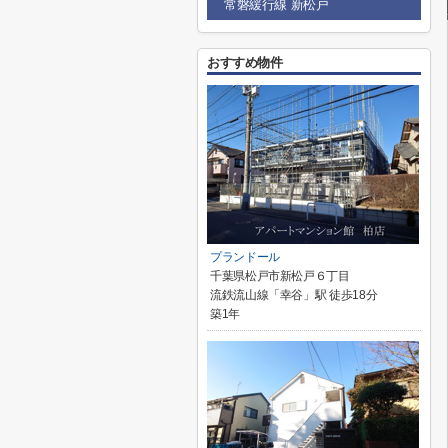
常磐緩行線 新松戸
おすすめ物件
プランドール
千葉県松戸市新松戸６丁目
流鉄流山線「幸谷」駅 徒歩18分
築1年