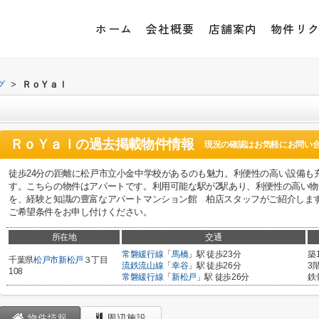
ホーム
会社概要
店舗案内
物件リ
グ
>
ＲｏＹａｌ
ＲｏＹａｌ
の過去掲載物件情報
現況の確認はお気軽にお問い
徒歩24分の距離に松戸市立小金中学校があるのも魅力。利便性の高い設備も充
す。こちらの物件はアパートです。利用可能な駅が2駅あり、利便性の高い
を、経験と知識の豊富なアパートマンション館 柏店スタッフがご紹介します。04-7167-1
ご希望条件をお申し付けください。
所在地
交通
常磐緩行線
「
馬橋
」駅 徒歩23分
築
千葉県
松戸市
新松戸
３丁目
流鉄流山線
「
幸谷
」駅 徒歩26分
3
108
常磐緩行線
「
新松戸
」駅 徒歩26分
鉄
物件情報
周辺施設