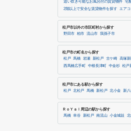
追い炊き可能なお風呂付の賃貸物件
宅
2階以上で安全な賃貸物件を探す
エアコ
松戸市以外の市区町村から探す
野田市
柏市
流山市
我孫子市
松戸市の町名から探す
松戸
馬橋
岩瀬
新松戸
古ケ崎
高塚新
西馬橋広手町
中根長津町
中金杉
松戸
松戸市にある駅から探す
松戸
北松戸
馬橋
新松戸
北小金
新八
ＲｏＹａｌ周辺の駅から探す
馬橋
幸谷
新松戸
南流山
小金城趾
北