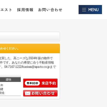
クエスト
採用情報
お問い合わせ
合わせください。
実した、高ニーズな2024年築の物件で
物件です。あなたの希望に合う不動産情報
222/kasiwa@apa-to.co.jpまで
建物
1年
階建
骨造