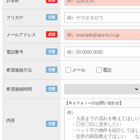
お名前
必須
フリガナ
任意
メールアドレス
必須
電話番号
任意
メール
電話
希望連絡方法
任意
希望連絡時間
任意
【ＲｏＹａｌへのお問い合わせ】
内容
任意