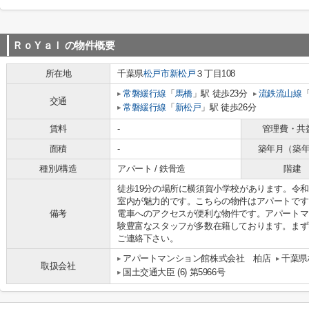
ＲｏＹａｌ
の物件概要
所在地
千葉県
松戸市
新松戸
３丁目108
常磐緩行線
「
馬橋
」駅 徒歩23分
流鉄流山線
交通
常磐緩行線
「
新松戸
」駅 徒歩26分
賃料
-
管理費・共
面積
-
築年月（築
種別/構造
アパート / 鉄骨造
階建
徒歩19分の場所に横須賀小学校があります。令
室内が魅力的です。こちらの物件はアパートです
備考
電車へのアクセスが便利な物件です。アパートマ
験豊富なスタッフが多数在籍しております。まずは04-7167-
ご連絡下さい。
アパートマンション館株式会社 柏店
千葉県
取扱会社
国土交通大臣 (6) 第5966号