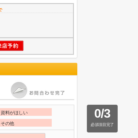
で
0
/
3
資料がほしい
その他
必須項目完了