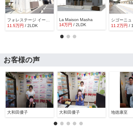
La Maison Masha
フォレステージ イースト Ｂ
シゴーニュ
14
万
円
/ 2LDK
11.5
万
円
/ 2LDK
11.2
万
円
/
お客様の声
大和田優子
大和田優子
地徳康至