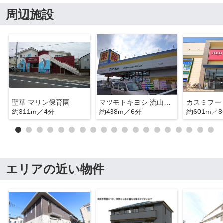
周辺施設
聖華 マリン保育園
マツモトキヨシ 流山おおたかの森店
約311m／4分
約438m／6分
約601m／
エリアの近い物件