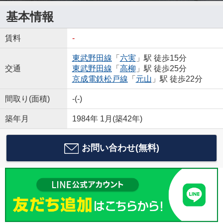
基本情報
賃料
-
東武野田線
「
六実
」駅 徒歩15分
交通
東武野田線
「
高柳
」駅 徒歩25分
京成電鉄松戸線
「
元山
」駅 徒歩22分
間取り(面積)
-(-)
築年月
1984年 1月(築42年)
お問い合わせ(無料)