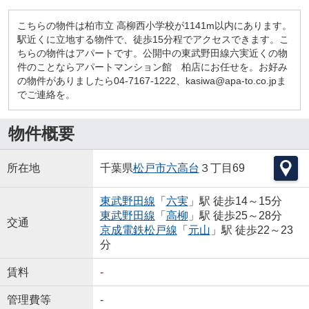
こちらの物件は柏市立 高柳西小学校が1141m以内にあります。
駅近くに立地する物件で、徒歩15分程でアクセスできます。こ
ちらの物件はアパートです。公開中の東武野田線六実近くの物
件のことならアパートマンション館 柏店にお任せを。お好み
の物件がありましたら04-7167-1222、kasiwa@apa-to.co.jpま
でご連絡を。
物件概要
所在地
千葉県
松戸市
六高台
３丁目69
東武野田線
「
六実
」駅 徒歩14～15分
東武野田線
「
高柳
」駅 徒歩25～28分
交通
京成電鉄松戸線
「
元山
」駅 徒歩22～23
分
賃料
-
管理費等
-