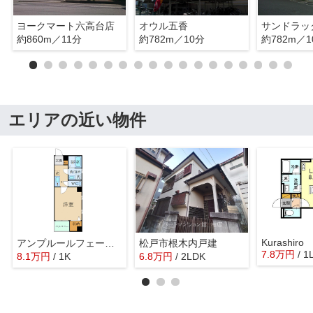
ヨークマート六高台店
オウル五香
サンドラッ
約860m／11分
約782m／10分
約782m／1
エリアの近い物件
Kurashiro
アンプルールフェールスリーズ
松戸市根木内戸建
7.8
万
円
/ 1
8.1
万
円
/ 1K
6.8
万
円
/ 2LDK