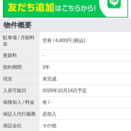
物件概要
駐車場 / 月額料
空有 / 4,400円 (税込)
金
更新料
-
契約期間
2年
現況
未完成
入居可能日
2026年10月14日予定
保険加入 / 料金
有 / -
保証人代行義務
必加入
保証会社
その他