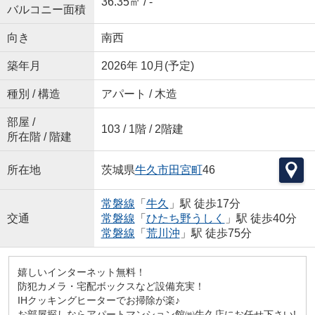
36.35㎡ / -
バルコニー面積
向き
南西
築年月
2026年 10月(予定)
種別 / 構造
アパート / 木造
部屋 /
103 / 1階 / 2階建
所在階 / 階建
所在地
茨城県
牛久市
田宮町
46
常磐線
「
牛久
」駅 徒歩17分
交通
常磐線
「
ひたち野うしく
」駅 徒歩40分
常磐線
「
荒川沖
」駅 徒歩75分
嬉しいインターネット無料！
防犯カメラ・宅配ボックスなど設備充実！
IHクッキングヒーターでお掃除が楽♪
お部屋探しならアパートマンション館㈱牛久店にお任せ下さい!