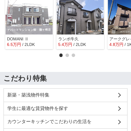
DOMANI Ⅱ
ランポ牛久
アークグレ
6.5
万
円
/ 2LDK
5.4
万
円
/ 2LDK
4.8
万
円
/ 1
こだわり特集
新築・築浅物件特集
学生に最適な賃貸物件を探す
カウンターキッチンでこだわりの生活を