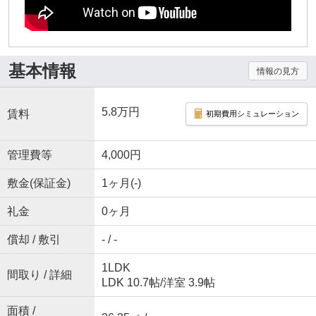
基本情報
情報の見方
5.8万円
賃料
初期費用シミュレーション
管理費等
4,000円
敷金(保証金)
1ヶ月(-)
礼金
0ヶ月
償却 / 敷引
- / -
1LDK
間取り / 詳細
LDK 10.7帖
/
洋室 3.9帖
面積 /