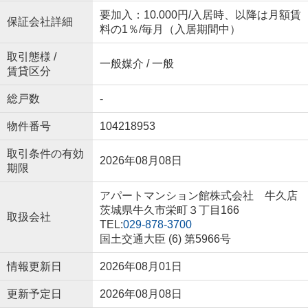
要加入：10.000円/入居時、以降は月額賃
保証会社詳細
料の1％/毎月（入居期間中）
取引態様 /
一般媒介 / 一般
賃貸区分
総戸数
-
物件番号
104218953
取引条件の有効
2026年08月08日
期限
アパートマンション館株式会社 牛久店
茨城県牛久市栄町３丁目166
取扱会社
TEL:
029-878-3700
国土交通大臣 (6) 第5966号
情報更新日
2026年08月01日
更新予定日
2026年08月08日