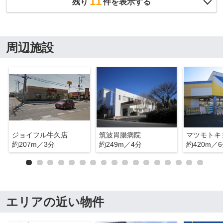
11
残り
件を表示する
周辺施設
ジョイフル牛久店
筑波胃腸病院
約207m／3分
約249m／4分
約420m／
エリアの近い物件