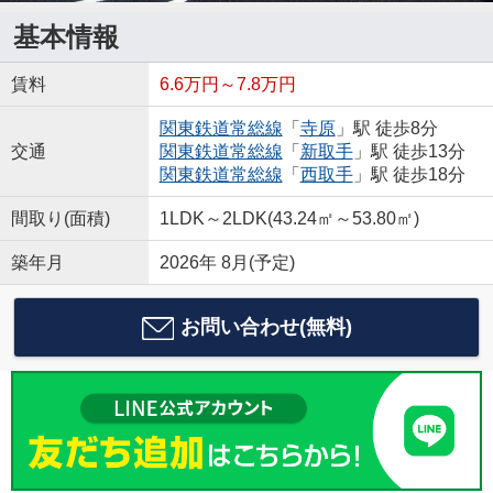
基本情報
賃料
6.6万円～7.8万円
関東鉄道常総線
「
寺原
」駅 徒歩8分
交通
関東鉄道常総線
「
新取手
」駅 徒歩13分
関東鉄道常総線
「
西取手
」駅 徒歩18分
間取り(面積)
1LDK～2LDK(43.24㎡～53.80㎡)
築年月
2026年 8月(予定)
お問い合わせ(無料)