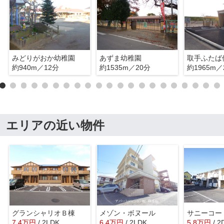
みどりがおか幼稚園
あずま幼稚園
取手ふたば
約940m／12分
約1535m／20分
約1965m／
エリアの近い物件
グランシャリオＢ棟
メゾン・ボヌール
サニーコー
7.4
万
円
/ 2LDK
6.4
万
円
/ 2LDK
5.8
万
円
/ 2