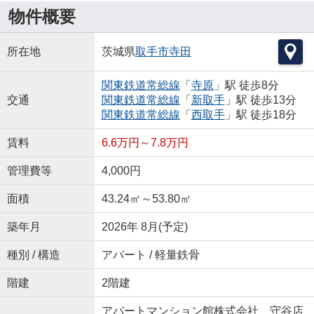
物件概要
所在地
茨城県
取手市
寺田
関東鉄道常総線
「
寺原
」駅 徒歩8分
交通
関東鉄道常総線
「
新取手
」駅 徒歩13分
関東鉄道常総線
「
西取手
」駅 徒歩18分
賃料
6.6万円～7.8万円
管理費等
4,000円
面積
43.24㎡～53.80㎡
築年月
2026年 8月(予定)
種別 / 構造
アパート / 軽量鉄骨
階建
2階建
アパートマンション館株式会社 守谷店