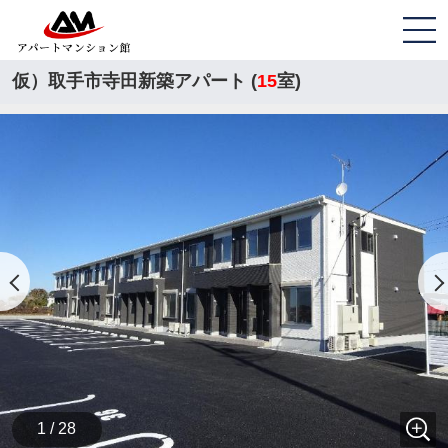
仮）取手市寺田新築アパート (
15
室)
1 / 28