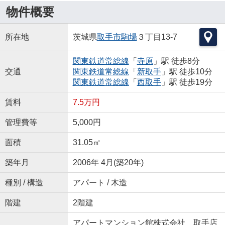
物件概要
所在地
茨城県
取手市
駒場
３丁目13-7
関東鉄道常総線
「
寺原
」駅 徒歩8分
交通
関東鉄道常総線
「
新取手
」駅 徒歩10分
関東鉄道常総線
「
西取手
」駅 徒歩19分
賃料
7.5万円
管理費等
5,000円
面積
31.05㎡
築年月
2006年 4月(築20年)
種別 / 構造
アパート / 木造
階建
2階建
アパートマンション館株式会社 取手店