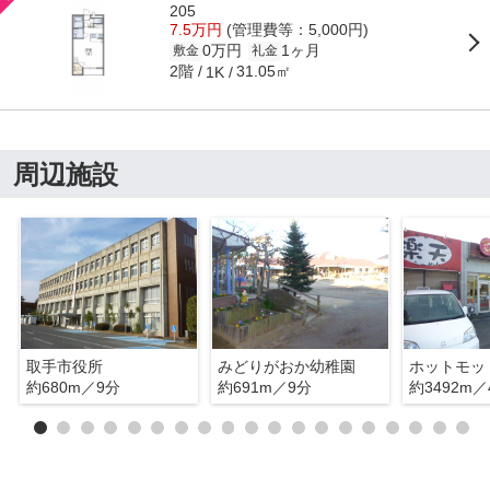
205
7.5万円
(管理費等：5,000円)
0万円
1ヶ月
敷金
礼金
2階
31.05㎡
1K
周辺施設
取手市役所
みどりがおか幼稚園
ホットモッ
約680m／9分
約691m／9分
約3492m／