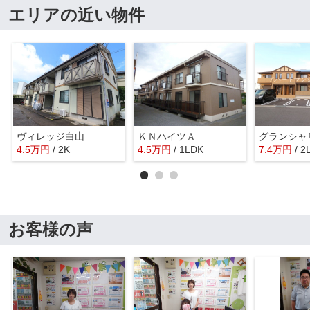
エリアの近い物件
ヴィレッジ白山
ＫＮハイツＡ
グランシャ
4.5
万
円
/ 2K
4.5
万
円
/ 1LDK
7.4
万
円
/ 2
お客様の声