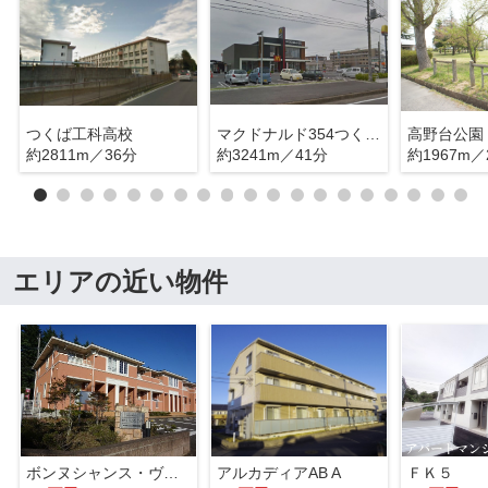
つくば工科高校
マクドナルド354つくば上横場店
高野台公園
約2811m／36分
約3241m／41分
約1967m／
エリアの近い物件
ボンヌシャンス・ヴィラＡ
アルカディアAB A
ＦＫ５