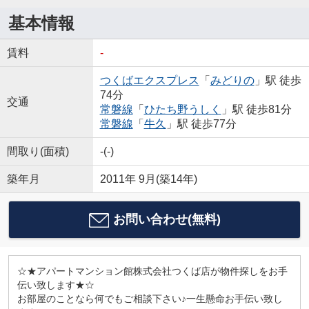
基本情報
賃料
-
つくばエクスプレス
「
みどりの
」駅 徒歩
74分
交通
常磐線
「
ひたち野うしく
」駅 徒歩81分
常磐線
「
牛久
」駅 徒歩77分
間取り(面積)
-(-)
築年月
2011年 9月(築14年)
お問い合わせ(無料)
☆★アパートマンション館株式会社つくば店が物件探しをお手
伝い致します★☆
お部屋のことなら何でもご相談下さい♪一生懸命お手伝い致し