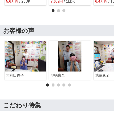
5.6
万
円
/ 2LDK
7.6
万
円
/ 1LDK
6.4
万
円
/ 1
お客様の声
大和田優子
地徳康至
地徳康至
こだわり特集