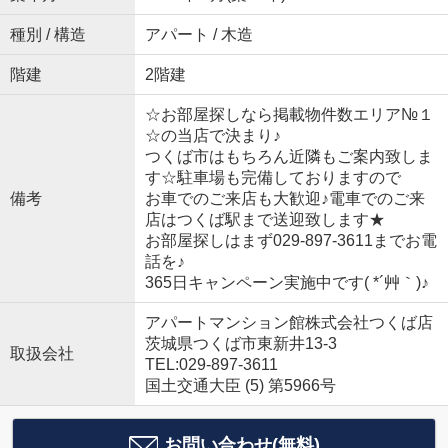
種別 / 構造
アパート / 木造
階建
2階建
☆お部屋探しなら掲載物件数エリア№１
☆の当店で決まり♪
つくば市はもちろん近隣もご案内致しま
す☆駐車場も完備しておりますので
備考
お車でのご来店も大歓迎♪電車でのご来
店はつくば駅まで送迎致します★
お部屋探しはまず029-897-3611までお電
話を♪
365日キャンペーン実施中です( *´艸｀)♪
アパートマンション館株式会社つくば店
茨城県つくば市東新井13-3
取扱会社
TEL:029-897-3611
国土交通大臣 (5) 第5966号
お問い合わせ(無料)