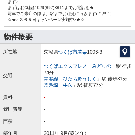
ます♪
まずはお気軽に029(897)3611までお電話を★
電車でご来店の際は、駅までお迎えに行きます( *´艸｀)
☆★♪ ３６５日キャンペーン実施中♪★☆
物件概要
所在地
茨城県
つくば市
若栗
1006-3
つくばエクスプレス
「
みどりの
」駅 徒歩
74分
交通
常磐線
「
ひたち野うしく
」駅 徒歩81分
常磐線
「
牛久
」駅 徒歩77分
賃料
-
管理費等
-
面積
-
築年月
2011年 9月(築14年)