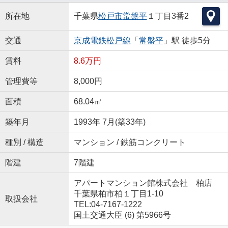
所在地
千葉県
松戸市
常盤平
１丁目3番2
交通
京成電鉄松戸線
「
常盤平
」駅 徒歩5分
賃料
8.6万円
管理費等
8,000円
面積
68.04㎡
築年月
1993年 7月(築33年)
種別 / 構造
マンション / 鉄筋コンクリート
階建
7階建
アパートマンション館株式会社 柏店
千葉県柏市柏１丁目1-10
取扱会社
TEL:04-7167-1222
国土交通大臣 (6) 第5966号