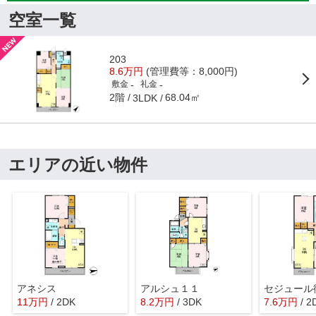
空室一覧
203
8.6万円
(管理費等：8,000円)
-
-
敷金
礼金
2階
68.04㎡
3LDK
エリアの近い物件
アネシス
アルシュ１１
セジュール
11
万
円
/ 2DK
8.2
万
円
/ 3DK
7.6
万
円
/ 2