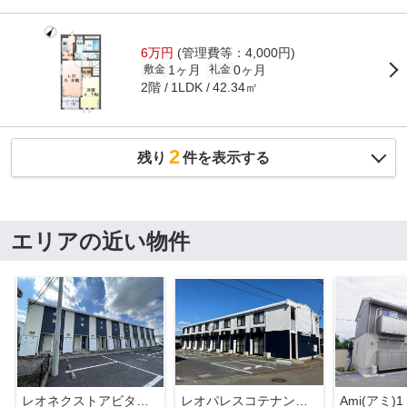
6万円
(管理費等：4,000円)
1ヶ月
0ヶ月
敷金
礼金
2階
42.34㎡
1LDK
2
残り
件を表示する
エリアの近い物件
レオネクストアビタシオン阿見
レオパレスコテナン阿見A
Ami(アミ)1