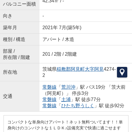
42.34㎡ / -
バルコニー面積
向き
-
築年月
2021年 7月(築5年)
種別 / 構造
アパート / 木造
部屋 /
201 / 2階 / 2階建
所在階 / 階建
茨城県
稲敷郡阿見町
大字阿見
4274-
所在地
2
常磐線
「
荒川沖
」駅 バス19分 「茨大前
（阿見町）」 停歩3分
交通
常磐線
「
土浦
」駅 徒歩77分
常磐線
「
ひたち野うしく
」駅 徒歩92分
コンパクトな単身向けアパート！ネット無料ついてます！！単
身向けのコンパクトな１ＬＤＫ♪設備充実で快適に過ごせます