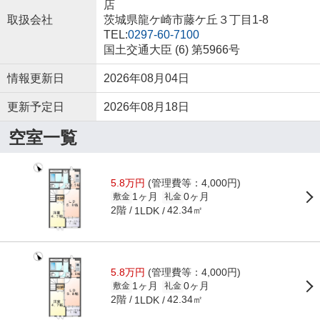
店
取扱会社
茨城県龍ケ崎市藤ケ丘３丁目1-8
TEL:
0297-60-7100
国土交通大臣 (6) 第5966号
情報更新日
2026年08月04日
更新予定日
2026年08月18日
空室一覧
5.8万円
(管理費等：4,000円)
1ヶ月
0ヶ月
敷金
礼金
2階
42.34㎡
1LDK
5.8万円
(管理費等：4,000円)
1ヶ月
0ヶ月
敷金
礼金
2階
42.34㎡
1LDK