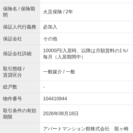
保険名 / 保険期
火災保険 / 2年
間
保証人代行義務
必加入
保証会社
その他
10000円/入居時、以降は月額賃料の1％/
保証会社詳細
毎月（入居期間中）
取引態様 /
一般媒介 / 一般
賃貸区分
総戸数
-
物件番号
104410944
取引条件の有効
2026年08月18日
期限
アパートマンション館株式会社 龍ヶ崎