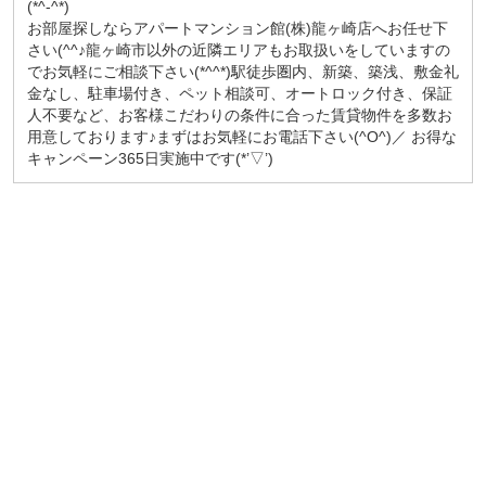
(*^-^*)
お部屋探しならアパートマンション館(株)龍ヶ崎店へお任せ下
さい(^^♪龍ヶ崎市以外の近隣エリアもお取扱いをしていますの
でお気軽にご相談下さい(*^^*)駅徒歩圏内、新築、築浅、敷金礼
金なし、駐車場付き、ペット相談可、オートロック付き、保証
人不要など、お客様こだわりの条件に合った賃貸物件を多数お
用意しております♪まずはお気軽にお電話下さい(^O^)／ お得な
キャンペーン365日実施中です(*’▽’)