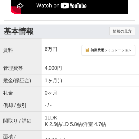
基本情報
情報の見方
6万円
賃料
初期費用シミュレーション
管理費等
4,000円
敷金(保証金)
1ヶ月(-)
礼金
0ヶ月
償却 / 敷引
- / -
1LDK
間取り / 詳細
K 2.5帖
/
LD 5.8帖
/
洋室 4.7帖
面積 /