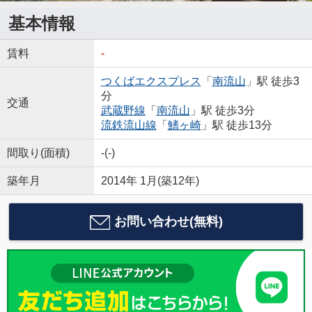
基本情報
賃料
-
つくばエクスプレス
「
南流山
」駅 徒歩3
分
交通
武蔵野線
「
南流山
」駅 徒歩3分
流鉄流山線
「
鰭ヶ崎
」駅 徒歩13分
間取り(面積)
-(-)
築年月
2014年 1月(築12年)
お問い合わせ(無料)