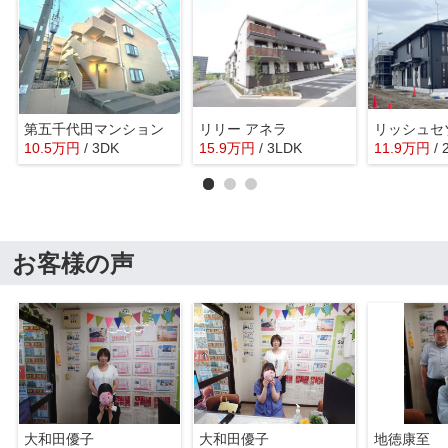
第五千代田マンション
リリー アネラ
リッシュセ
10.5
万
円
/ 3DK
15.9
万
円
/ 3LDK
11.9
万
円
/
お客様の声
大和田優子
大和田優子
地徳康至