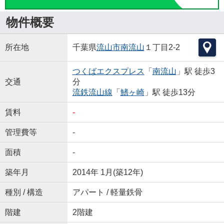
物件概要
所在地
千葉県
流山市
南流山
１丁目2-2
つくばエクスプレス
「
南流山
」駅 徒歩3
交通
分
流鉄流山線
「
鰭ヶ崎
」駅 徒歩13分
賃料
-
管理費等
-
面積
-
築年月
2014年 1月(築12年)
種別 / 構造
アパート / 軽量鉄骨
階建
2階建