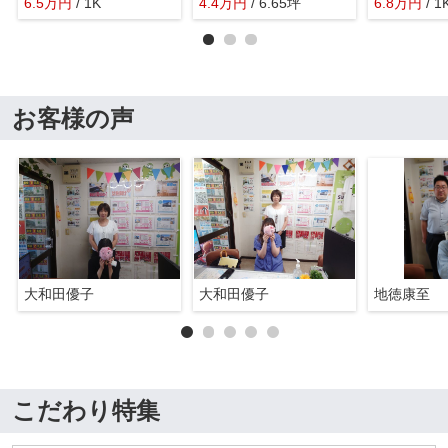
6.5
万
円
/ 1K
4.4
万
円
/ 6.65坪
6.8
万
円
/ 1
お客様の声
大和田優子
大和田優子
地徳康至
こだわり特集