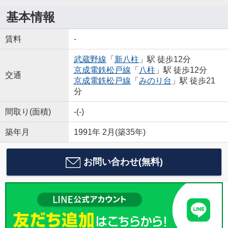
基本情報
賃料
-
武蔵野線
「
新八柱
」駅 徒歩12分
京成電鉄松戸線
「
八柱
」駅 徒歩12分
交通
京成電鉄松戸線
「
みのり台
」駅 徒歩21
分
間取り(面積)
-(-)
築年月
1991年 2月(築35年)
お問い合わせ(無料)