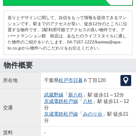
造りとデザインに関して、自信をもって情報を提供できるマン
ションです。駅までのアクセスが良い、徒歩12分のところに位
置する物件です。2駅利用可能でアクセスの良い物件です。ア
パートマンション館 柏店は、あなたのライフスタイルに適し
た物件のご紹介をいたします。04-7167-1222/kasiwa@apa-
to.co.jpから物件へのこだわりをお伝えください。
物件概要
所在地
千葉県
松戸市
日暮
６丁目120
武蔵野線
「
新八柱
」駅 徒歩11～12分
京成電鉄松戸線
「
八柱
」駅 徒歩11～12
交通
分
京成電鉄松戸線
「
みのり台
」駅 徒歩21
分
賃料
-