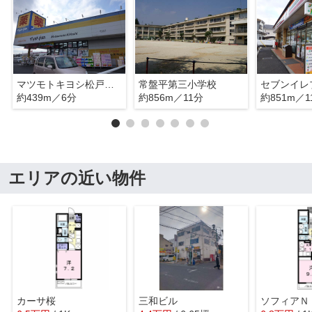
マツモトキヨシ松戸日暮店
常盤平第三小学校
約439m／6分
約856m／11分
約851m／1
エリアの近い物件
カーサ桜
三和ビル
ソフィアＮ