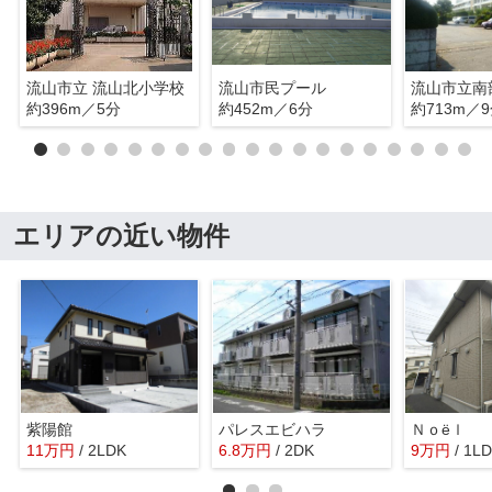
流山市立 流山北小学校
流山市民プール
流山市立南
約396m／5分
約452m／6分
約713m／
エリアの近い物件
紫陽館
パレスエビハラ
Ｎｏёｌ
11
万
円
/ 2LDK
6.8
万
円
/ 2DK
9
万
円
/ 1L