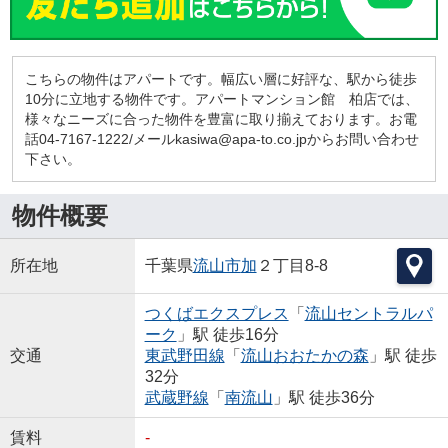
こちらの物件はアパートです。幅広い層に好評な、駅から徒歩
10分に立地する物件です。アパートマンション館 柏店では、
様々なニーズに合った物件を豊富に取り揃えております。お電
話04-7167-1222/メールkasiwa@apa-to.co.jpからお問い合わせ
下さい。
物件概要
所在地
千葉県
流山市
加
２丁目8-8
つくばエクスプレス
「
流山セントラルパ
ーク
」駅 徒歩16分
交通
東武野田線
「
流山おおたかの森
」駅 徒歩
32分
武蔵野線
「
南流山
」駅 徒歩36分
賃料
-