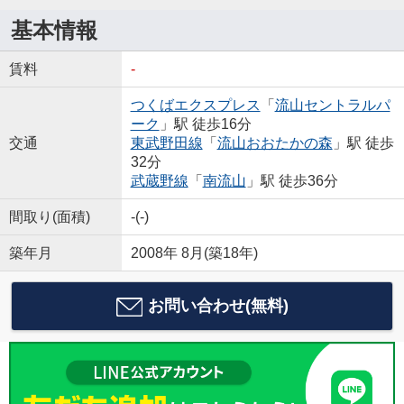
基本情報
賃料
-
つくばエクスプレス
「
流山セントラルパ
ーク
」駅 徒歩16分
交通
東武野田線
「
流山おおたかの森
」駅 徒歩
32分
武蔵野線
「
南流山
」駅 徒歩36分
間取り(面積)
-(-)
築年月
2008年 8月(築18年)
お問い合わせ(無料)