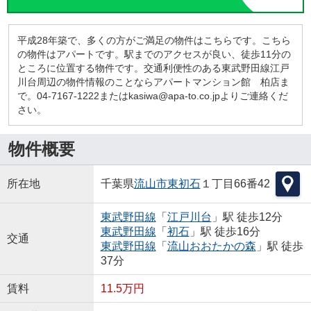
平成28年築で、多くの方がご満足の物件はこちらです。こちら
の物件はアパートです。駅までのアクセスが良い、徒歩11分の
ところに位置する物件です。交通利便性のある東武野田線江戸
川台周辺の物件情報のことならアパートマンション館 柏店ま
で。04-7167-1222またはkasiwa@apa-to.co.jpよりご連絡くだ
さい。
物件概要
所在地
千葉県
流山市
東初石
１丁目66番42
東武野田線
「
江戸川台
」駅 徒歩12分
東武野田線
「
初石
」駅 徒歩16分
交通
東武野田線
「
流山おおたかの森
」駅 徒歩
37分
賃料
11.5万円