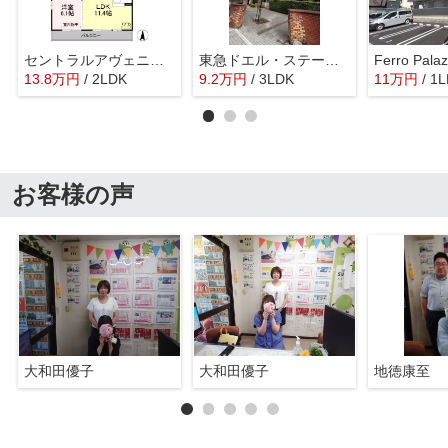
セントラルアヴェニュー B
東急ドエル・ステージ２１センターコート壱番館
Ferro Pala
13.8
万
円
/ 2LDK
9.2
万
円
/ 3LDK
11
万
円
/ 1
お客様の声
大和田優子
大和田優子
地徳康至