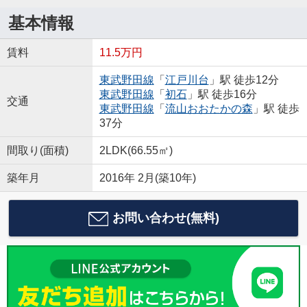
基本情報
賃料
11.5万円
東武野田線
「
江戸川台
」駅 徒歩12分
東武野田線
「
初石
」駅 徒歩16分
交通
東武野田線
「
流山おおたかの森
」駅 徒歩
37分
間取り(面積)
2LDK(66.55㎡)
築年月
2016年 2月(築10年)
お問い合わせ(無料)