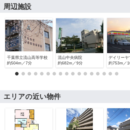
周辺施設
千葉県立流山高等学校
流山中央病院
約504m／7分
約682m／9分
約753m／1
エリアの近い物件