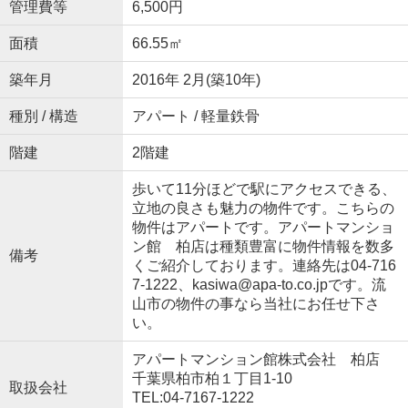
管理費等
6,500円
面積
66.55㎡
築年月
2016年 2月(築10年)
種別 / 構造
アパート / 軽量鉄骨
階建
2階建
歩いて11分ほどで駅にアクセスできる、
立地の良さも魅力の物件です。こちらの
物件はアパートです。アパートマンショ
ン館 柏店は種類豊富に物件情報を数多
備考
くご紹介しております。連絡先は04-716
7-1222、kasiwa@apa-to.co.jpです。流
山市の物件の事なら当社にお任せ下さ
い。
アパートマンション館株式会社 柏店
千葉県柏市柏１丁目1-10
取扱会社
TEL:04-7167-1222