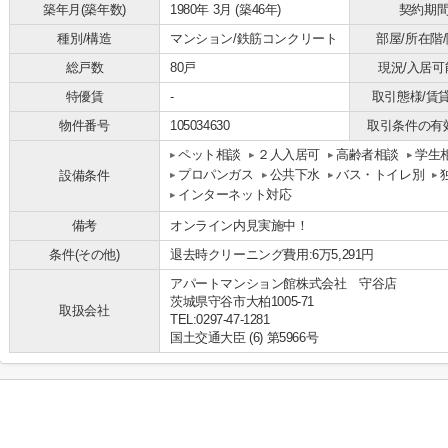
築年月(築年数)
1980年 3月 (築46年)
契約期
種別/構造
マンション/鉄筋コンクリート
部屋/所在階
総戸数
80戸
現況/入居可
特優賃
-
取引態様/賃
物件番号
105034630
取引条件の有
ペット相談
２人入居可
高齢者相談
学生
プロパンガス
公共下水
バス・トイレ別
設備条件
インターネット対応
備考
オンライン内見実施中！
条件(その他)
退去時クリーニング費用:6万5,291円
アパートマンション館株式会社 守谷店
茨城県守谷市大柏1005-71
取扱会社
TEL:0297-47-1281
国土交通大臣 (6) 第5966号