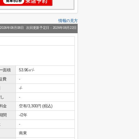
情報の見方
026年08月08日
次回更新予定日：2026年08月22日
ー面積
53.96㎡/-
益費
-
引
-/-
増し
-
料金
空有/3,300円 (税込)
期間
-/2年
社
-
南東