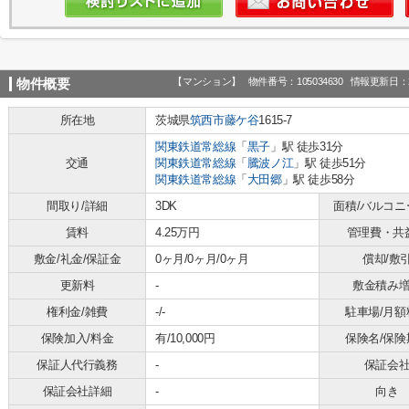
【マンション】
物件番号：105034630
情報更新日：2
物件概要
所在地
茨城県
筑西市
藤ケ谷
1615-7
関東鉄道常総線
「
黒子
」駅 徒歩31分
交通
関東鉄道常総線
「
騰波ノ江
」駅 徒歩51分
関東鉄道常総線
「
大田郷
」駅 徒歩58分
間取り/詳細
3DK
面積/バルコニ
賃料
4.25万円
管理費・共
敷金/礼金/保証金
0ヶ月/0ヶ月/0ヶ月
償却/敷
更新料
-
敷金積み
権利金/雑費
-/-
駐車場/月額
保険加入/料金
有/10,000円
保険名/保険
保証人代行義務
-
保証会
保証会社詳細
-
向き