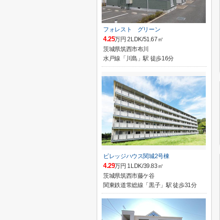
フォレスト グリーン
4.25
万円 2LDK/51.67㎡
茨城県筑西市布川
水戸線「川島」駅 徒歩16分
ビレッジハウス関城2号棟
4.29
万円 1LDK/39.83㎡
茨城県筑西市藤ケ谷
関東鉄道常総線「黒子」駅 徒歩31分