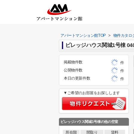
アパートマンション館TOP
>
物件カタロ
ビレッジハウス関城1号棟 0407
掲載物件数
件
公開物件数
件
本日の更新件数
件
▼ご希望のお部屋をお探しします
ビレッジハウス関城1号棟
の他の空室
所在階
間取り
賃料