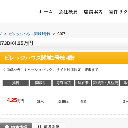
ホーム
会社概要
店舗案内
物件リ
グ
>
ビレッジハウス関城1号棟
>
0407
3DK4.25万円
ビレッジハウス関城1号棟 4階
◇15000円！キャッシュバック◇サイト経由限定！8/末まで
賃料
間取り
専有面積
所在階
管理費・共益費
敷
4.25
万円
3DK
53.96㎡
4階
-
0