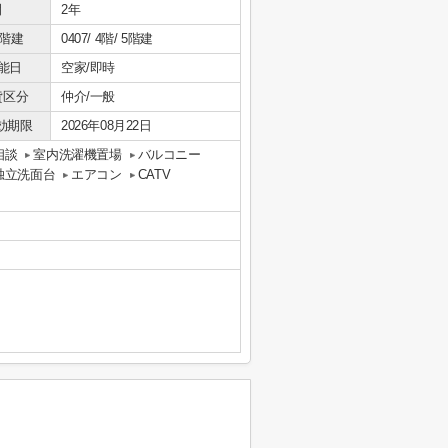
間
2年
/階建
0407/ 4階/ 5階建
能日
空家/即時
貸区分
仲介/一般
効期限
2026年08月22日
相談
室内洗濯機置場
バルコニー
独立洗面台
エアコン
CATV