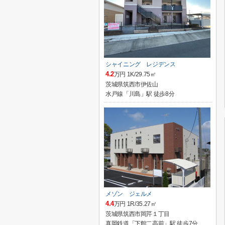
シャイニング レジデンス
4.2
万円 1K/29.75㎡
茨城県筑西市伊佐山
水戸線「川島」駅 徒歩8分
メゾン ジェルメ
4.4
万円 1R/35.27㎡
茨城県筑西市岡芹１丁目
真岡鉄道「下館二高前」駅 徒歩7分