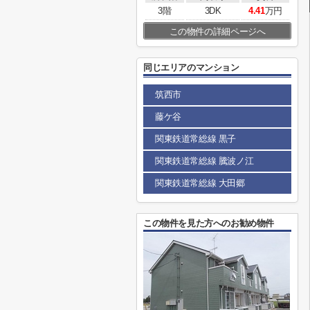
3階
3DK
4.41
万円
この物件の詳細ページへ
同じエリアのマンション
筑西市
藤ケ谷
関東鉄道常総線 黒子
関東鉄道常総線 騰波ノ江
関東鉄道常総線 大田郷
この物件を見た方へのお勧め物件