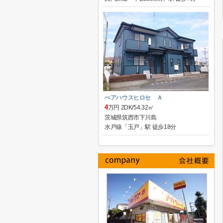
ぺアハウスヒロセ Ａ
4
万円 2DK/54.32㎡
茨城県筑西市下川島
水戸線「玉戸」駅 徒歩18分