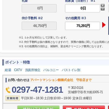
礼金
前家賃（日割り） ※1
仲介手数料 ※2
その他費用 ※3
※1. １か月を30日として計算しています。
※2. 仲介手数料は仮の価格となりますので、実際の価格に関してはお気軽に
※3. その他費用の項目は、保険料、退去時クリーニング費用になります。
ポイント・特徴
給湯
CATV
洗面所独立
バルコニー
バストイレ別
お問い合わせは
アパートマンション館株式会社 守谷店まで
0297-47-1281
〒302-0116
茨城県守谷市大柏1005-71
平日9:30～18:30 土日祭10:00～19:00 定休日:水曜日