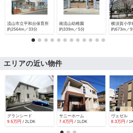
流山市立平和台保育所
南流山幼稚園
横須賀小学
約2564m／33分
約339m／5分
約673m／
エリアの近い物件
グランシード
サニーホーム
ヴェゼル
9.5
万
円
/ 2LDK
7.4
万
円
/ 1LDK
8.3
万
円
/ 1