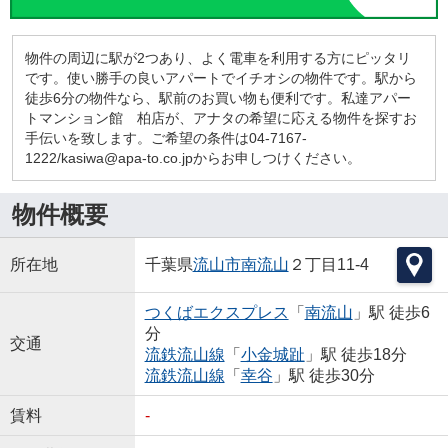
物件の周辺に駅が2つあり、よく電車を利用する方にピッタリ
です。使い勝手の良いアパートでイチオシの物件です。駅から
徒歩6分の物件なら、駅前のお買い物も便利です。私達アパー
トマンション館 柏店が、アナタの希望に応える物件を探すお
手伝いを致します。ご希望の条件は04-7167-
1222/kasiwa@apa-to.co.jpからお申しつけください。
物件概要
所在地
千葉県
流山市
南流山
２丁目11-4
つくばエクスプレス
「
南流山
」駅 徒歩6
分
交通
流鉄流山線
「
小金城趾
」駅 徒歩18分
流鉄流山線
「
幸谷
」駅 徒歩30分
賃料
-