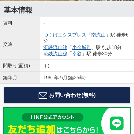
基本情報
賃料
-
つくばエクスプレス
「
南流山
」駅 徒歩6
分
交通
流鉄流山線
「
小金城趾
」駅 徒歩18分
流鉄流山線
「
幸谷
」駅 徒歩30分
間取り(面積)
-(-)
築年月
1991年 5月(築35年)
お問い合わせ(無料)