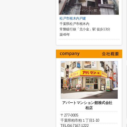
松戸市根木内戸建
千葉県松戸市根木内
常磐緩行線「北小金」駅 徒歩13分
築49年
アパートマンション館株式会社
柏店
〒277-0005
千葉県柏市柏１丁目1-10
TEL/04-7167-1222