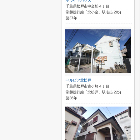
ホワイトハウス
千葉県松戸市中金杉４丁目
常磐緩行線「北小金」駅 徒歩20分
築37年
ベルピア北松戸
千葉県松戸市古ケ崎４丁目
常磐緩行線「北松戸」駅 徒歩22分
築36年