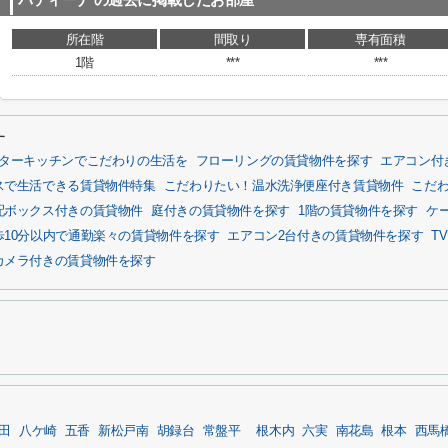
パティーナ
の過去に掲載したお部屋
所在階
間取り
専有面積
1階
***
***
す
ターキッチンでこだわりの生活を
フローリングの賃貸物件を探す
エアコン付
スで生活できる賃貸物件特集
こだわりたい！温水洗浄便座付き賃貸物件
こだ
配ボックス付きの賃貸物件
庭付きの賃貸物件を探す
1階の賃貸物件を探す
ケ
歩10分以内で通勤楽々の賃貸物件を探す
エアコン2台付きの賃貸物件を探す
T
カメラ付きの賃貸物件を探す
田
八ケ崎
五香
新松戸南
胡録台
常盤平
根木内
六実
南花島
根本
西馬