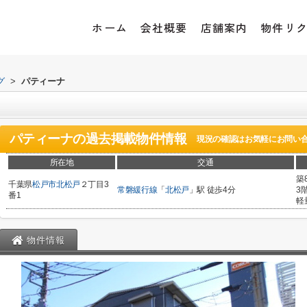
ホーム
会社概要
店舗案内
物件リ
グ
>
パティーナ
パティーナ
の過去掲載物件情報
現況の確認はお気軽にお問い
所在地
交通
築
千葉県
松戸市
北松戸
２丁目3
常磐緩行線
「
北松戸
」駅 徒歩4分
3
番1
軽
物件情報