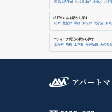
西馬橋広手町
中根長津町
中金杉
松戸
松戸市にある駅から探す
松戸
北松戸
馬橋
新松戸
北小金
新八
パティーナ周辺の駅から探す
北松戸
馬橋
上本郷
松戸新田
みのり