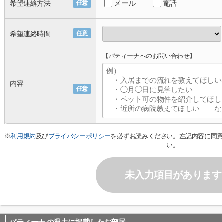
メール
電話
希望連絡方法
任意
希望連絡時間
任意
【パティーナへのお問い合わせ】
内容
任意
※
利用規約
及び
プライバシーポリシー
を必ずお読みください。左記内容に同
い。
未入力項目があります