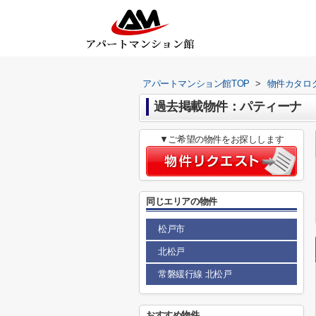
アパートマンション館TOP
>
物件カタロ
過去掲載物件：パティーナ
▼ご希望の物件をお探しします
同じエリアの物件
松戸市
北松戸
常磐緩行線 北松戸
おすすめ物件