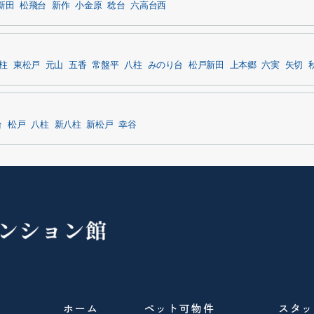
新田
松飛台
新作
小金原
稔台
六高台西
柱
東松戸
元山
五香
常盤平
八柱
みのり台
松戸新田
上本郷
六実
矢切
台
松戸
八柱
新八柱
新松戸
幸谷
ホーム
ペット可物件
スタッ