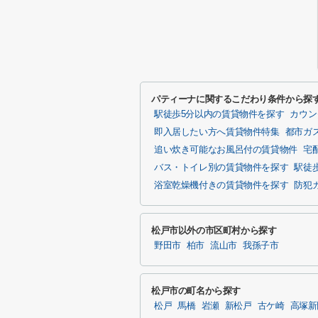
パティーナに関するこだわり条件から探
駅徒歩5分以内の賃貸物件を探す
カウン
即入居したい方へ賃貸物件特集
都市ガ
追い炊き可能なお風呂付の賃貸物件
宅
バス・トイレ別の賃貸物件を探す
駅徒
浴室乾燥機付きの賃貸物件を探す
防犯
松戸市以外の市区町村から探す
野田市
柏市
流山市
我孫子市
松戸市の町名から探す
松戸
馬橋
岩瀬
新松戸
古ケ崎
高塚新