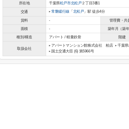
所在地
千葉県
松戸市
北松戸
２丁目3番1
常磐緩行線
「
北松戸
」駅 徒歩4分
交通
賃料
-
管理費・共
面積
-
築年月（築
種別/構造
アパート / 軽量鉄骨
階建
アパートマンション館株式会社 柏店
千葉県
取扱会社
国土交通大臣 (6) 第5966号