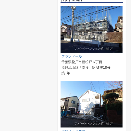
プランドール
千葉県松戸市新松戸６丁目
流鉄流山線「幸谷」駅 徒歩18分
築1年