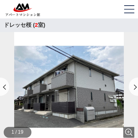
ドレッセ桜 (
2
室)
1 / 19