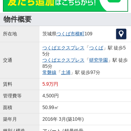
物件概要
所在地
茨城県
つくば市
横町
109
つくばエクスプレス
「
つくば
」駅 徒歩5
5分
交通
つくばエクスプレス
「
研究学園
」駅 徒歩
85分
常磐線
「
土浦
」駅 徒歩97分
賃料
5.9万円
管理費等
4,500円
面積
50.99㎡
築年月
2016年 3月(築10年)
種別 / 構造
アパート / 軽量鉄骨