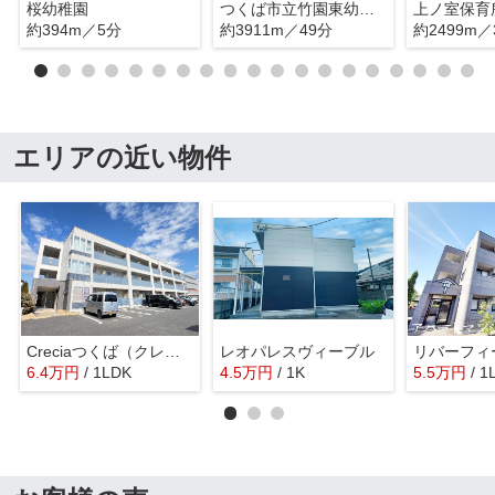
桜幼稚園
つくば市立竹園東幼稚園
上ノ室保育
約394m／5分
約3911m／49分
約2499m／
エリアの近い物件
Creciaつくば（クレシアつくば）
レオパレスヴィーブル
リバーフィ
6.4
万
円
/ 1LDK
4.5
万
円
/ 1K
5.5
万
円
/ 1