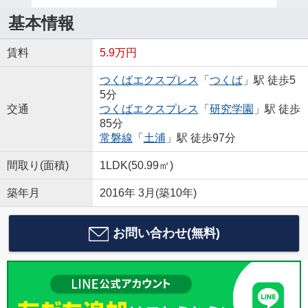
基本情報
賃料
5.9万円
つくばエクスプレス
「
つくば
」駅 徒歩5
5分
交通
つくばエクスプレス
「
研究学園
」駅 徒歩
85分
常磐線
「
土浦
」駅 徒歩97分
間取り(面積)
1LDK(50.99㎡)
築年月
2016年 3月(築10年)
お問い合わせ(無料)