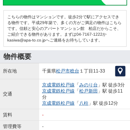
こちらの物件はマンションです。徒歩2分で駅にアクセスでき
る物件です。平成29年築で、多くの方がご満足の物件はこちら
です。信頼と安心のアパートマンション館 柏店だからこそ、
ご紹介できる物件があります。まずは04-7167-1222か
kasiwa@apa-to.co.jpへご連絡をお待ちしています。
物件概要
所在地
千葉県
松戸市
稔台
１丁目11-33
京成電鉄松戸線
「
みのり台
」駅 徒歩3分
京成電鉄松戸線
「
松戸新田
」駅 徒歩11
交通
分
京成電鉄松戸線
「
八柱
」駅 徒歩12分
賃料
-
管理費等
-