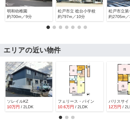
明和幼稚園
松戸市立 稔台小学校
松戸市立第
約700m／9分
約797m／10分
約2705m／
エリアの近い物件
ソレイルKZ
フェリース・パイン
バリスサイ
10
万
円
/ 2LDK
10.6
万
円
/ 2LDK
12
万
円
/ 2