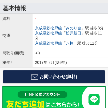
基本情報
賃料
-
京成電鉄松戸線
「
みのり台
」駅 徒歩3分
京成電鉄松戸線
「
松戸新田
」駅 徒歩11
交通
分
京成電鉄松戸線
「
八柱
」駅 徒歩12分
間取り(面積)
-(-)
築年月
2017年 8月(築9年)
お問い合わせ(無料)