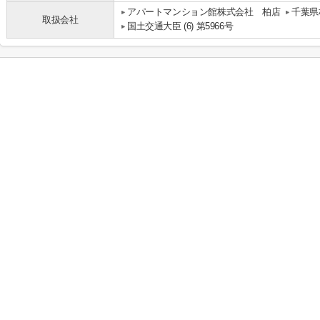
アパートマンション館株式会社 柏店
千葉県
取扱会社
国土交通大臣 (6) 第5966号