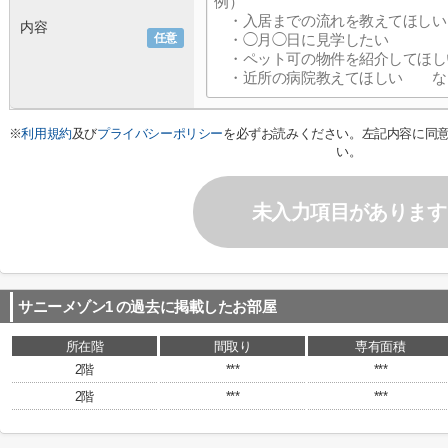
内容
任意
※
利用規約
及び
プライバシーポリシー
を必ずお読みください。左記内容に同
い。
未入力項目があります
サニーメゾン1
の過去に掲載したお部屋
所在階
間取り
専有面積
2階
***
***
2階
***
***