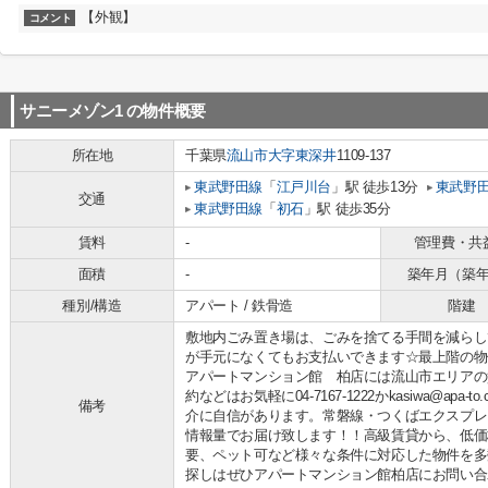
【外観】
コメント
サニーメゾン1
の物件概要
所在地
千葉県
流山市
大字東深井
1109-137
東武野田線
「
江戸川台
」駅 徒歩13分
東武野
交通
東武野田線
「
初石
」駅 徒歩35分
賃料
-
管理費・共
面積
-
築年月（築
種別/構造
アパート / 鉄骨造
階建
敷地内ごみ置き場は、ごみを捨てる手間を減らし
が手元になくてもお支払いできます☆最上階の物
アパートマンション館 柏店には流山市エリアの
約などはお気軽に04-7167-1222かkasiwa@apa
備考
介に自信があります。常磐線・つくばエクスプレ
情報量でお届け致します！！高級賃貸から、低価
要、ペット可など様々な条件に対応した物件を多
探しはぜひアパートマンション館柏店にお問い合