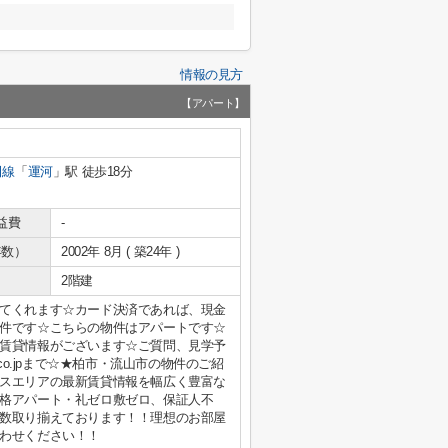
情報の見方
【アパート】
田線
「
運河
」駅 徒歩18分
益費
-
年数）
2002年 8月 ( 築24年 )
2階建
てくれます☆カード決済であれば、現金
件です☆こちらの物件はアパートです☆
賃貸情報がございます☆ご質問、見学予
-to.co.jpまで☆★柏市・流山市の物件のご紹
スエリアの最新賃貸情報を幅広く豊富な
格アパート・礼ゼロ敷ゼロ、保証人不
数取り揃えております！！理想のお部屋
わせください！！