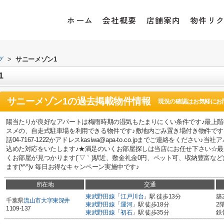
ホーム
会社概要
店舗案内
物件リ
グ
>
サニーメゾン1
1
サニーメゾン1
の過去掲載物件情報
現況の確認はお気軽にお
陽当たりが良好なアパートは梅雨時期の湿気もたまりにくい条件です♪最上階
スメの、自走式駐車場を利用できる物件です♪敷地内ごみ置き場付き物件です
話04-7167-1222かアドレスkasiwa@apa-to.co.jpまでご連絡をくだ
込めた対応をいたします♪★満足のいくお部屋探しは当店にお任せ下さい☆
くお部屋が見つかります(´▽｀)駅近、敷金礼金0円、ペット可、収納豊富な
ます(*^^)v 毎日お得なキャンペーン実施中です♪
所在地
交通
東武野田線
「
江戸川台
」駅 徒歩13分
築
千葉県
流山市
大字東深井
東武野田線
「
運河
」駅 徒歩18分
2
1109-137
東武野田線
「
初石
」駅 徒歩35分
鉄