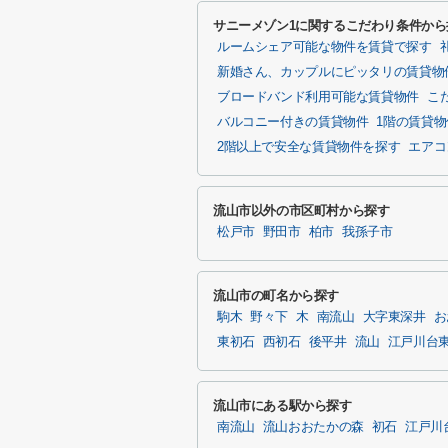
サニーメゾン1に関するこだわり条件から
ルームシェア可能な物件を賃貸で探す
新婚さん、カップルにピッタリの賃貸物
ブロードバンド利用可能な賃貸物件
こ
バルコニー付きの賃貸物件
1階の賃貸
2階以上で安全な賃貸物件を探す
エアコ
流山市以外の市区町村から探す
松戸市
野田市
柏市
我孫子市
流山市の町名から探す
駒木
野々下
木
南流山
大字東深井
お
東初石
西初石
後平井
流山
江戸川台
流山市にある駅から探す
南流山
流山おおたかの森
初石
江戸川