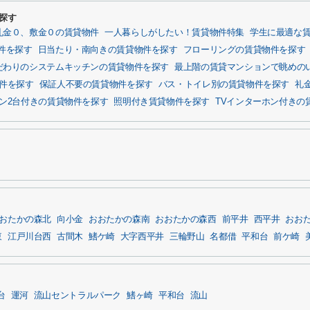
探す
礼金０、敷金０の賃貸物件
一人暮らしがしたい！賃貸物件特集
学生に最適な
件を探す
日当たり・南向きの賃貸物件を探す
フローリングの賃貸物件を探す
だわりのシステムキッチンの賃貸物件を探す
最上階の賃貸マンションで眺めの
物件を探す
保証人不要の賃貸物件を探す
バス・トイレ別の賃貸物件を探す
礼
ン2台付きの賃貸物件を探す
照明付き賃貸物件を探す
TVインターホン付きの
おたかの森北
向小金
おおたかの森南
おおたかの森西
前平井
西平井
おお
東
江戸川台西
古間木
鰭ケ崎
大字西平井
三輪野山
名都借
平和台
前ケ崎
台
運河
流山セントラルパーク
鰭ヶ崎
平和台
流山