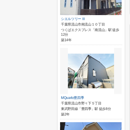
シエルツリー Ⅲ
千葉県流山市南流山１０丁目
つくばエクスプレス「南流山」駅 徒歩
12分
築14年
MQuarto豊四季
千葉県流山市野々下５丁目
東武野田線「豊四季」駅 徒歩8分
築2年