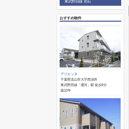
東武野田線 初石
おすすめ物件
アリエッタ
千葉県流山市大字西深井
東武野田線「運河」駅 徒歩9分
築10年