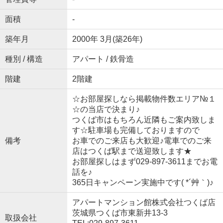
面積
-
築年月
2000年 3月(築26年)
種別 / 構造
アパート / 鉄骨造
階建
2階建
☆お部屋探しなら掲載物件数エリア№１
☆の当店で決まり♪
つくば市はもちろん近隣もご案内致しま
す☆駐車場も完備しておりますので
備考
お車でのご来店も大歓迎♪電車でのご来
店はつくば駅まで送迎致します★
お部屋探しはまず029-897-3611までお電
話を♪
365日キャンペーン実施中です( *´艸｀)♪
アパートマンション館株式会社つくば店
茨城県つくば市東新井13-3
取扱会社