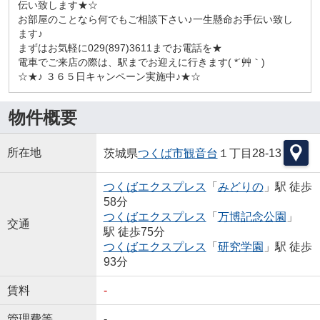
伝い致します★☆
お部屋のことなら何でもご相談下さい♪一生懸命お手伝い致し
ます♪
まずはお気軽に029(897)3611までお電話を★
電車でご来店の際は、駅までお迎えに行きます( *´艸｀)
☆★♪ ３６５日キャンペーン実施中♪★☆
物件概要
所在地
茨城県
つくば市
観音台
１丁目28-13
つくばエクスプレス
「
みどりの
」駅 徒歩
58分
つくばエクスプレス
「
万博記念公園
」
交通
駅 徒歩75分
つくばエクスプレス
「
研究学園
」駅 徒歩
93分
賃料
-
管理費等
-