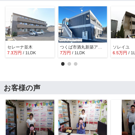
セレーナ並木
つくば市酒丸新築アパート（仮
ソレイユ
7.3
万
円
/ 1LDK
7
万
円
/ 1LDK
6.5
万
円
/ 1
お客様の声