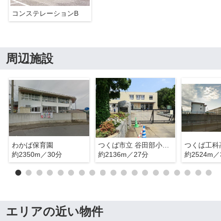
コンステレーションB
周辺施設
わかば保育園
つくば市立 谷田部小学校
つくば工科
約2350m／30分
約2136m／27分
約2524m／
エリアの近い物件