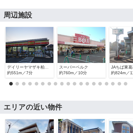
周辺施設
デイリーヤマザキ柏しこだ店
スーパーベルク
JAちば東
約551m／7分
約760m／10分
約824m／1
エリアの近い物件