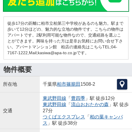
徒歩17分の距離に柏市立柏第三中学校があるのも魅力。駅まで
歩いて12分ほどの、魅力的な立地の物件です。こちらの物件は
アパートです。2駅利用可能な物件なので、交通経路を選ぶこ
とができます。興味を持った方は是非お気軽にお問い合せ下さ
い。アパートマンション館 柏店の連絡先はこちらTEL;04-
7167-1222,Mail;kasiwa@apa-to.co.jpです。
物件概要
所在地
千葉県
柏市
篠籠田
1508-2
東武野田線
「
豊四季
」駅 徒歩12分
東武野田線
「
流山おおたかの森
」駅 徒歩
交通
27分
つくばエクスプレス
「
柏の葉キャンパ
ス
」駅 徒歩38分