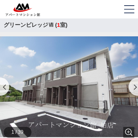
グリーンビレッジⅦ (
1
室)
1 / 39