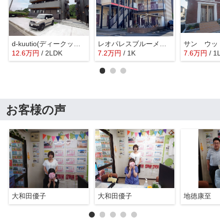
d-kuutio(ディークッティオ)
レオパレスブルーメハイム高田Ⅱ
サン ウッ
12.6
万
円
/ 2LDK
7.2
万
円
/ 1K
7.6
万
円
/ 1
お客様の声
大和田優子
大和田優子
地徳康至