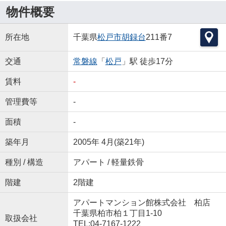
物件概要
所在地
千葉県
松戸市
胡録台
211番7
交通
常磐線
「
松戸
」駅 徒歩17分
賃料
-
管理費等
-
面積
-
築年月
2005年 4月(築21年)
種別 / 構造
アパート / 軽量鉄骨
階建
2階建
アパートマンション館株式会社 柏店
千葉県柏市柏１丁目1-10
取扱会社
TEL:04-7167-1222