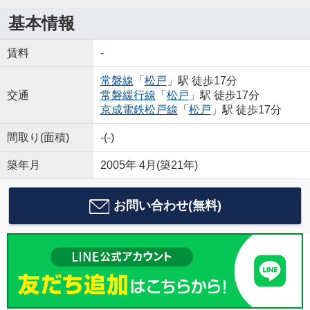
基本情報
賃料
-
常磐線
「
松戸
」駅 徒歩17分
交通
常磐緩行線
「
松戸
」駅 徒歩17分
京成電鉄松戸線
「
松戸
」駅 徒歩17分
間取り(面積)
-(-)
築年月
2005年 4月(築21年)
お問い合わせ(無料)