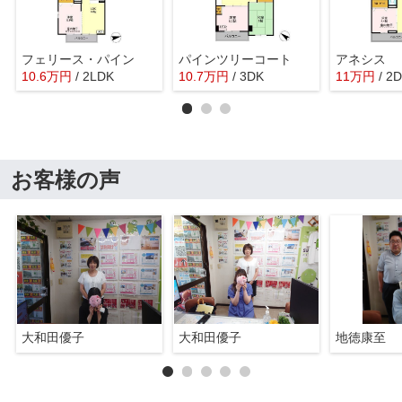
フェリース・パイン
パインツリーコート
アネシス
10.6
万
円
/ 2LDK
10.7
万
円
/ 3DK
11
万
円
/ 2
お客様の声
大和田優子
大和田優子
地徳康至