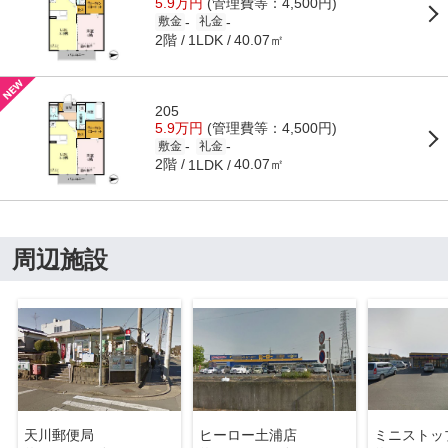
5.9万円
(管理費等：4,500円)
-
-
敷金
礼金
2階
40.07㎡
1LDK
205
5.9万円
(管理費等：4,500円)
-
-
敷金
礼金
2階
40.07㎡
1LDK
周辺施設
天川郵便局
ヒーロー土浦店