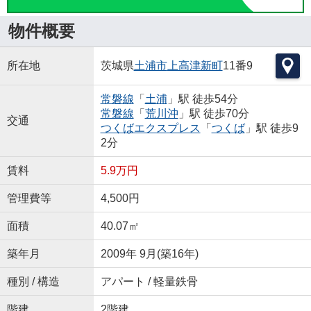
物件概要
所在地
茨城県
土浦市
上高津新町
11番9
常磐線
「
土浦
」駅 徒歩54分
常磐線
「
荒川沖
」駅 徒歩70分
交通
つくばエクスプレス
「
つくば
」駅 徒歩9
2分
賃料
5.9万円
管理費等
4,500円
面積
40.07㎡
築年月
2009年 9月(築16年)
種別 / 構造
アパート / 軽量鉄骨
階建
2階建