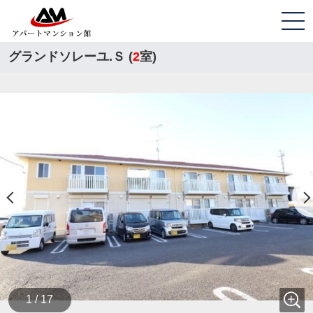
グランドソレーユ.Ｓ (
2
室)
1 / 17