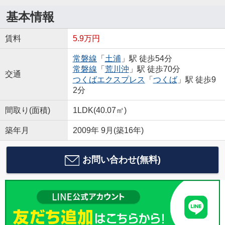
基本情報
賃料
5.9万円
常磐線
「
土浦
」駅 徒歩54分
常磐線
「
荒川沖
」駅 徒歩70分
交通
つくばエクスプレス
「
つくば
」駅 徒歩9
2分
間取り(面積)
1LDK(40.07㎡)
築年月
2009年 9月(築16年)
お問い合わせ(無料)