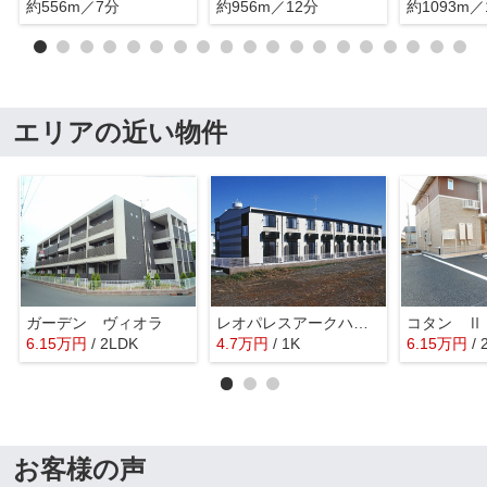
約556m／7分
約956m／12分
約1093m／
エリアの近い物件
ガーデン ヴィオラ
レオパレスアークハイム
コタン Ⅱ
6.15
万
円
/ 2LDK
4.7
万
円
/ 1K
6.15
万
円
/
お客様の声