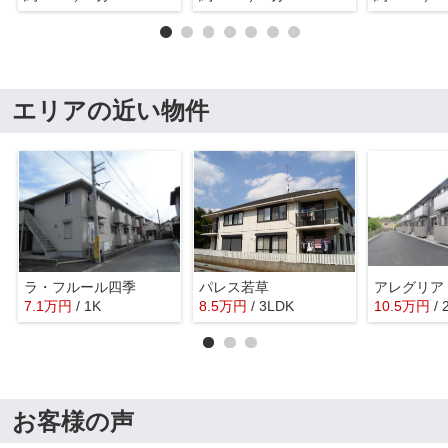
エリアの近い物件
ラ・フルール四季
パレス若草
アレグリア
7.1
万
円
/ 1K
8.5
万
円
/ 3LDK
10.5
万
円
/
お客様の声