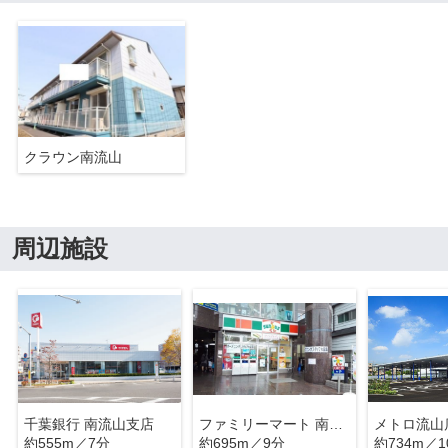
クラウン南流山
周辺施設
千葉銀行 南流山支店
ファミリーマート 南流山駅前店
メトロ流山
約555m／7分
約695m／9分
約734m／1