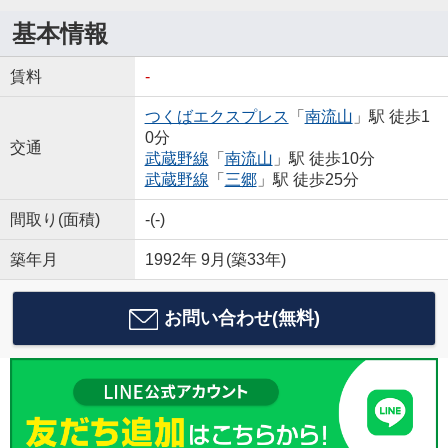
基本情報
賃料
-
つくばエクスプレス
「
南流山
」駅 徒歩1
0分
交通
武蔵野線
「
南流山
」駅 徒歩10分
武蔵野線
「
三郷
」駅 徒歩25分
間取り(面積)
-(-)
築年月
1992年 9月(築33年)
お問い合わせ(無料)