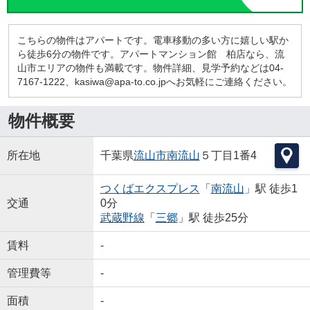
こちらの物件はアパートです。電車移動の多い方に嬉しい駅か
ら徒歩6分の物件です。アパートマンション館 柏店なら、流
山市エリアの物件も満載です。物件詳細、見学予約などは04-
7167-1222、kasiwa@apa-to.co.jpへお気軽にご連絡ください。
物件概要
所在地
千葉県
流山市
南流山
５丁目1番4
つくばエクスプレス
「
南流山
」駅 徒歩1
交通
0分
武蔵野線
「
三郷
」駅 徒歩25分
賃料
-
管理費等
-
面積
-