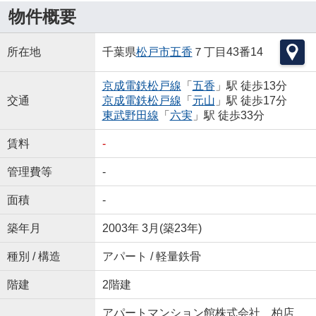
物件概要
所在地
千葉県
松戸市
五香
７丁目43番14
京成電鉄松戸線
「
五香
」駅 徒歩13分
交通
京成電鉄松戸線
「
元山
」駅 徒歩17分
東武野田線
「
六実
」駅 徒歩33分
賃料
-
管理費等
-
面積
-
築年月
2003年 3月(築23年)
種別 / 構造
アパート / 軽量鉄骨
階建
2階建
アパートマンション館株式会社 柏店