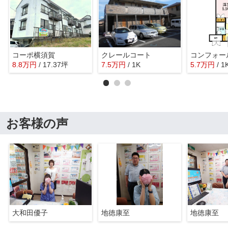
コーポ横須賀
クレールコート
コンフォー
8.8
万
円
/ 17.37坪
7.5
万
円
/ 1K
5.7
万
円
/ 1
お客様の声
大和田優子
地徳康至
地徳康至