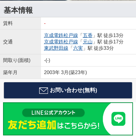
基本情報
賃料
-
京成電鉄松戸線
「
五香
」駅 徒歩13分
交通
京成電鉄松戸線
「
元山
」駅 徒歩17分
東武野田線
「
六実
」駅 徒歩33分
間取り(面積)
-(-)
築年月
2003年 3月(築23年)
お問い合わせ(無料)