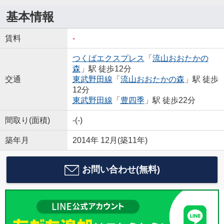
基本情報
賃料
-
つくばエクスプレス
「
流山おおたかの
森
」駅 徒歩12分
交通
東武野田線
「
流山おおたかの森
」駅 徒歩
12分
東武野田線
「
豊四季
」駅 徒歩22分
間取り(面積)
-(-)
築年月
2014年 12月(築11年)
お問い合わせ(無料)