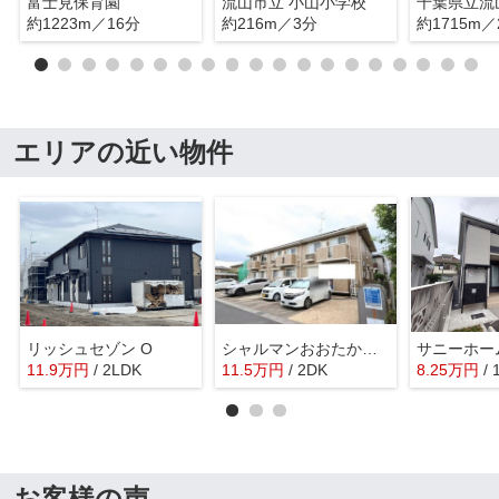
富士見保育園
流山市立 小山小学校
約1223m／16分
約216m／3分
約1715m／
エリアの近い物件
リッシュセゾン O
シャルマンおおたかの森
サニーホー
11.9
万
円
/ 2LDK
11.5
万
円
/ 2DK
8.25
万
円
/
お客様の声