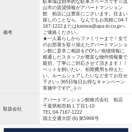
駐車場は効率的な駐車スペースです☆流
山市の賃貸情報がアパートマンション
館 柏店には豊富にございます。住まい
探しのことなら、なんでもお気軽に04-7
167-1222またはkasiwa@apa-to.co.jpへ
備考
ご連絡ください。
★一人暮らしからファミリーまで！全て
のお部屋を取り揃えたアパートマンショ
ン館に是非ご相談を(^O^)／地域情報に
精通したスタッフが豊富な物件情報量で
親切、丁寧にご対応させて頂きます！！
ペットを飼いたい、初期費用を抑えた
い、ルームシェアしたいなど全てお任せ
下さい♪ 365日毎日お得なキャンペーン
実施中です(^_-)-☆
アパートマンション館株式会社 柏店
千葉県柏市柏１丁目1-10
取扱会社
TEL:04-7167-1222
国土交通大臣 (6) 第5966号