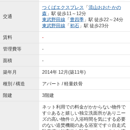
つくばエクスプレス
「
流山おおたかの
森
」駅 徒歩11～12分
交通
東武野田線
「
豊四季
」駅 徒歩22～24分
東武野田線
「
初石
」駅 徒歩23分
賃料
-
管理費等
-
面積
-
築年月
2014年 12月(築11年)
種別 / 構造
アパート / 軽量鉄骨
階建
3階建
ネット利用での料金がかからない物件で
す☆あると嬉しい独立洗面所がありニー
ズの高い物件☆入浴時間を気にする必要
のない追焚機能のある浴室です☆自走式