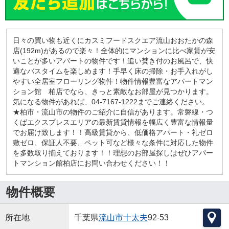
日々の買い物も近くにカスミフードスクエア流山おおたかの森
店(192m)があるので楽々！全体的にマンションに比べ家賃が安
いことが多いアパートの物件です！追い焚き付のお風呂で、快
適なバスタイムを楽しめます！手早く床の掃除・お手入れがし
やすい全居室フローリング物件！物件情報豊富なアパートマン
ション館 柏店でなら、きっと素敵なお部屋が見つかります。
気になる物件があれば、04-7167-1222までご連絡ください。
★柏市・流山市の物件のご紹介に自信があります。常磐線・つ
くばエクスプレスエリアの最新賃貸情報を幅広く豊富な情報量
でお届け致します！！高級賃貸から、低価格アパート・礼ゼロ
敷ゼロ、保証人不要、ペット可など様々な条件に対応した物件
を多数取り揃えております！！理想のお部屋探しはぜひアパー
トマンション館柏店にお問い合わせください！！
物件概要
所在地
千葉県
流山市
十太夫
92-53