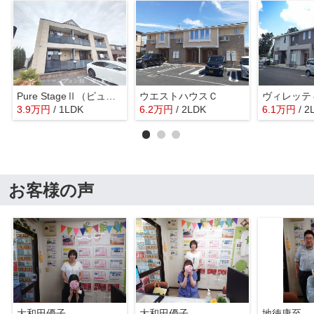
Pure StageⅡ（ピュアステージツー）
ウエストハウスＣ
ヴィレッテ
3.9
万
円
/ 1LDK
6.2
万
円
/ 2LDK
6.1
万
円
/ 2
お客様の声
大和田優子
大和田優子
地徳康至