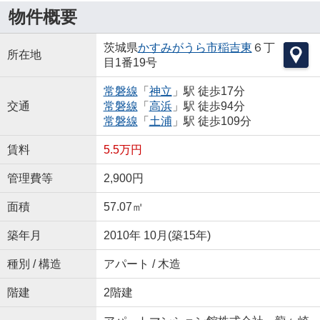
物件概要
茨城県
かすみがうら市
稲吉東
６丁
所在地
目1番19号
常磐線
「
神立
」駅 徒歩17分
交通
常磐線
「
高浜
」駅 徒歩94分
常磐線
「
土浦
」駅 徒歩109分
賃料
5.5万円
管理費等
2,900円
面積
57.07㎡
築年月
2010年 10月(築15年)
種別 / 構造
アパート / 木造
階建
2階建