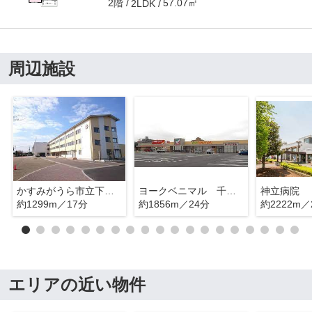
2階
57.07㎡
2LDK
周辺施設
かすみがうら市立下稲吉小学校
ヨークベニマル 千代田モール店
神立病院
約1299m／17分
約1856m／24分
約2222m／
エリアの近い物件