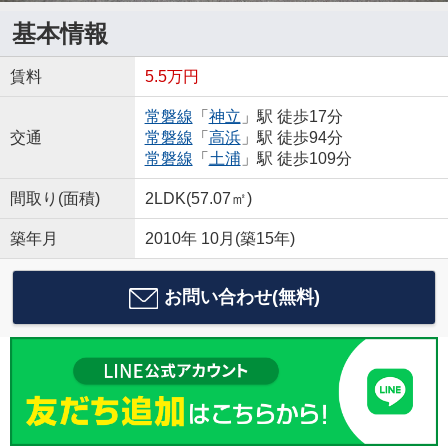
基本情報
賃料
5.5万円
常磐線
「
神立
」駅 徒歩17分
交通
常磐線
「
高浜
」駅 徒歩94分
常磐線
「
土浦
」駅 徒歩109分
間取り(面積)
2LDK(57.07㎡)
築年月
2010年 10月(築15年)
お問い合わせ(無料)