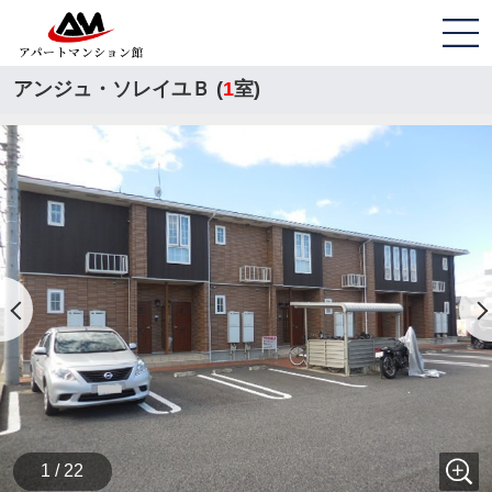
アンジュ・ソレイユＢ (
1
室)
1 / 22