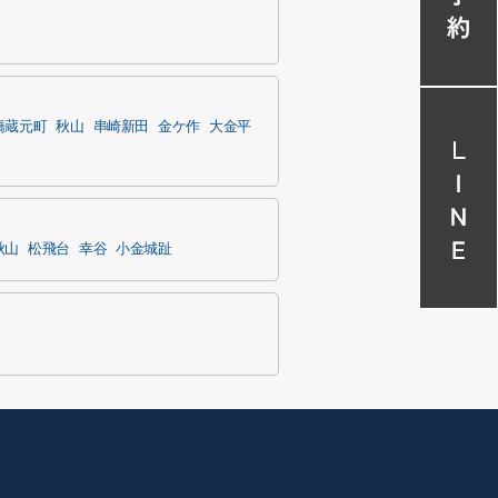
橋蔵元町
秋山
串崎新田
金ケ作
大金平
秋山
松飛台
幸谷
小金城趾