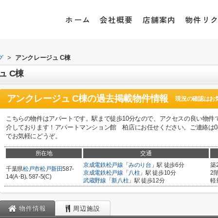
ホーム
会社概要
店舗案内
物件リ
グ
>
アンクレージュ C棟
 C棟
アンクレージュ C棟
の過去掲載物件情報
現況の確認はお
こちらの物件はアパートです。駅まで徒歩10分なので、アクセスの良い物件
介しております！アパートマンション館 柏店にお任せください。ご連絡は04-7167-122
でお気軽にどうぞ。
所在地
交通
京成電鉄松戸線
「
みのり台
」駅 徒歩6分
築
千葉県
松戸市
松戸新田
587-
京成電鉄松戸線
「
八柱
」駅 徒歩10分
2
14(A･B)､587-5(C)
武蔵野線
「
新八柱
」駅 徒歩12分
軽
物件情報
周辺施設