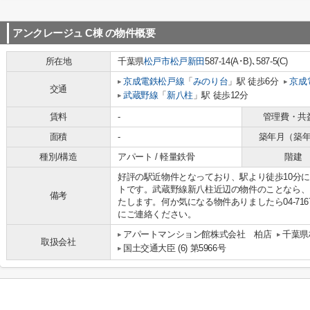
アンクレージュ C棟
の物件概要
所在地
千葉県
松戸市
松戸新田
587-14(A･B)､587-5(C)
京成電鉄松戸線
「
みのり台
」駅 徒歩6分
京成
交通
武蔵野線
「
新八柱
」駅 徒歩12分
賃料
-
管理費・共
面積
-
築年月（築
種別/構造
アパート / 軽量鉄骨
階建
好評の駅近物件となっており、駅より徒歩10分
トです。武蔵野線新八柱近辺の物件のことなら、
備考
たします。何か気になる物件ありましたら04-7167-1222
にご連絡ください。
アパートマンション館株式会社 柏店
千葉県
取扱会社
国土交通大臣 (6) 第5966号