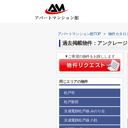
アパートマンション館TOP
>
物件カタロ
過去掲載物件：アンクレージュ
▼ご希望の物件をお探しします
同じエリアの物件
松戸市
松戸新田
京成電鉄松戸線 みのり台
京成電鉄松戸線 八柱