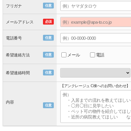
フリガナ
任意
メールアドレス
必須
電話番号
任意
メール
電話
希望連絡方法
任意
希望連絡時間
任意
【アンクレージュ C棟へのお問い合わせ】
内容
任意