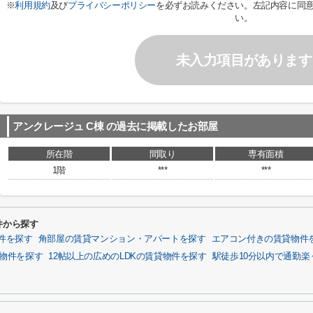
※
利用規約
及び
プライバシーポリシー
を必ずお読みください。左記内容に同
い。
未入力項目があります
アンクレージュ C棟
の過去に掲載したお部屋
所在階
間取り
専有面積
1階
***
***
件から探す
件を探す
角部屋の賃貸マンション・アパートを探す
エアコン付きの賃貸物件
貸物件を探す
12帖以上の広めのLDKの賃貸物件を探す
駅徒歩10分以内で通勤