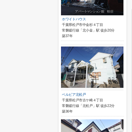
ホワイトハウス
千葉県松戸市中金杉４丁目
常磐緩行線「北小金」駅 徒歩20分
築37年
ベルピア北松戸
千葉県松戸市古ケ崎４丁目
常磐緩行線「北松戸」駅 徒歩22分
築36年