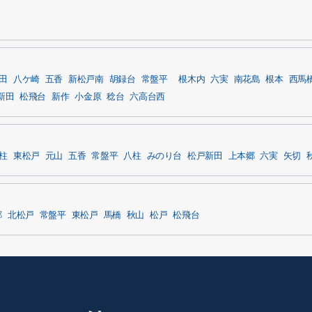
田
八ケ崎
五香
新松戸南
胡録台
常盤平
根木内
六実
南花島
根本
西馬
新田
松飛台
新作
小金原
稔台
六高台西
柱
東松戸
元山
五香
常盤平
八柱
みのり台
松戸新田
上本郷
六実
矢切
郷
北松戸
常盤平
東松戸
馬橋
秋山
松戸
松飛台