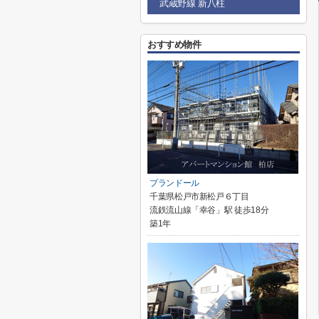
武蔵野線 新八柱
おすすめ物件
プランドール
千葉県松戸市新松戸６丁目
流鉄流山線「幸谷」駅 徒歩18分
築1年