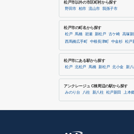
松戸市以外の市区町村から探す
野田市
柏市
流山市
我孫子市
松戸市の町名から探す
松戸
馬橋
岩瀬
新松戸
古ケ崎
高塚新
西馬橋広手町
中根長津町
中金杉
松戸
松戸市にある駅から探す
松戸
北松戸
馬橋
新松戸
北小金
新八
アンクレージュ C棟周辺の駅から探す
みのり台
八柱
新八柱
松戸新田
上本