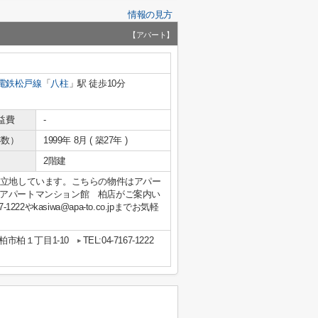
情報の見方
【アパート】
電鉄松戸線
「
八柱
」駅 徒歩10分
益費
-
年数）
1999年 8月 ( 築27年 )
2階建
に立地しています。こちらの物件はアパー
アパートマンション館 柏店がご案内い
やkasiwa@apa-to.co.jpまでお気軽
柏市柏１丁目1-10
TEL:04-7167-1222