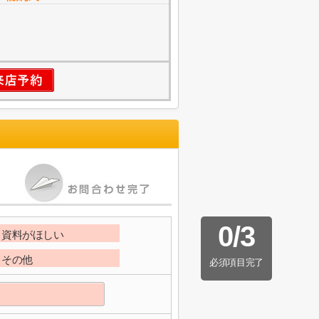
0
/
3
資料がほしい
その他
必須項目完了