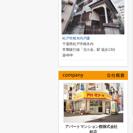
松戸市根木内戸建
千葉県松戸市根木内
常磐緩行線「北小金」駅 徒歩13分
築49年
アパートマンション館株式会社
柏店