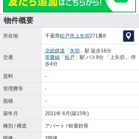
物件概要
所在地
千葉県
松戸市
上矢切
271番8
北総鉄道
「
矢切
」駅 徒歩16分
交通
常磐線
「
松戸
」駅 バス9分 「上矢切」 停
歩4分
賃料
-
管理費等
-
面積
-
築年月
2011年 6月(築15年)
種別 / 構造
アパート / 軽量鉄骨
階建
2階建