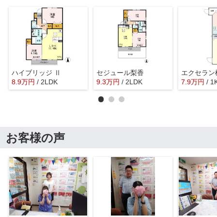
ハイブリッジ Ⅱ
セジュール梨香
エクセラン
8.9
万
円
/ 2LDK
9.3
万
円
/ 2LDK
7.9
万
円
/ 1
お客様の声