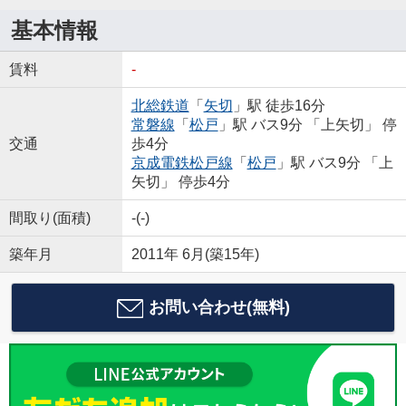
基本情報
賃料
-
北総鉄道
「
矢切
」駅 徒歩16分
常磐線
「
松戸
」駅 バス9分 「上矢切」 停
交通
歩4分
京成電鉄松戸線
「
松戸
」駅 バス9分 「上
矢切」 停歩4分
間取り(面積)
-(-)
築年月
2011年 6月(築15年)
お問い合わせ(無料)