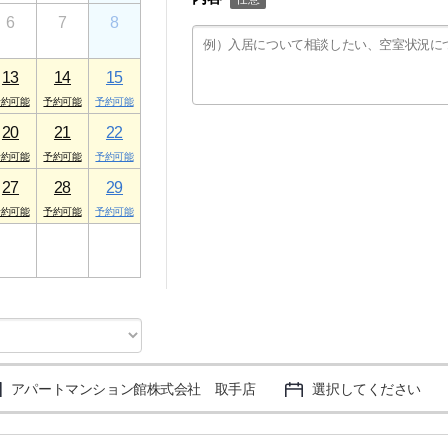
6
7
8
13
14
15
20
21
22
27
28
29
3
4
5
アパートマンション館株式会社 取手店
選択してください