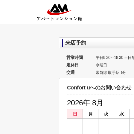
来店予約
営業時間
平日9:30～18:30 土日祭
定休日
水曜日
交通
常磐線 取手駅 1分
Confort uへのお問い合わせ
2026年 8月
日
月
火
水
26
27
28
29