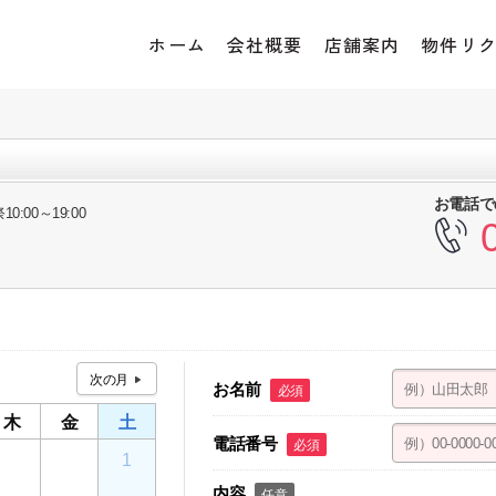
ホーム
会社概要
店舗案内
物件リ
お電話で
10:00～19:00
お名前
必須
木
金
土
電話番号
必須
30
31
1
内容
任意