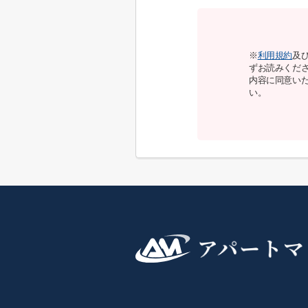
※
利用規約
及
ずお読みくだ
内容に同意い
い。