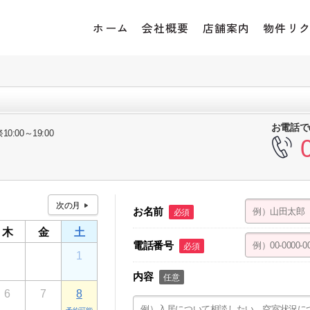
ホーム
会社概要
店舗案内
物件リ
お電話で
10:00～19:00
お名前
必須
木
金
土
電話番号
必須
30
31
1
内容
任意
6
7
8