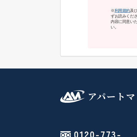
※
利用規約
及
ずお読みくだ
内容に同意い
い。
0120-773-