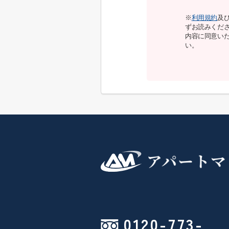
※
利用規約
及
ずお読みくだ
内容に同意い
い。
0120-773-