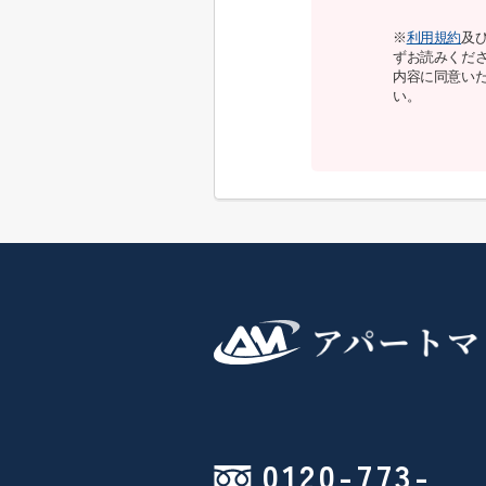
※
利用規約
及
ずお読みくだ
内容に同意い
い。
0120-773-