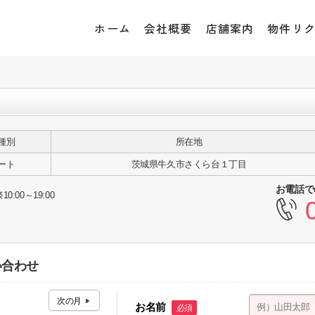
ホーム
会社概要
店舗案内
物件リ
種別
所在地
ート
茨城県牛久市さくら台１丁目
お電話で
10:00～19:00
い合わせ
お名前
必須