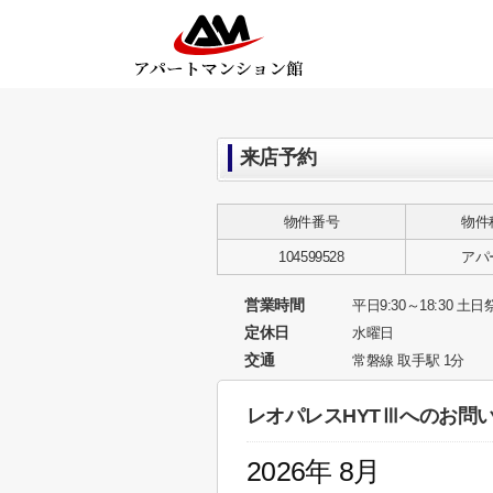
来店予約
物件番号
物件
104599528
アパ
営業時間
平日9:30～18:30 土日祭
定休日
水曜日
交通
常磐線 取手駅 1分
レオパレスHYTⅢへのお問
2026年 8月