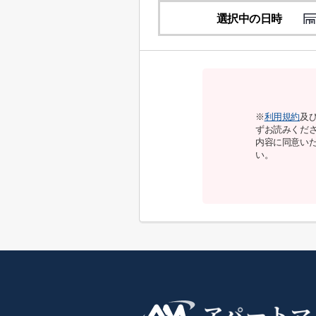
選択中の日時
※
利用規約
及
ずお読みくだ
内容に同意い
い。