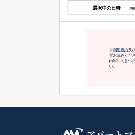
選択中の日時
※
利用規約
及
ずお読みくだ
内容に同意い
い。