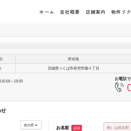
ホーム
会社概要
店舗案内
物件リ
別
所在地
ト
茨城県つくば市研究学園４丁目
お電話で
10:00～19:00
わせ
お名前
必須