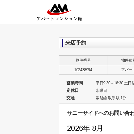
来店予約
物件番号
物件種
102438994
アパー
営業時間
平日9:30～18:30 土日祭
定休日
水曜日
交通
常磐線 取手駅 1分
サニーサイドへのお問い合
2026年 8月