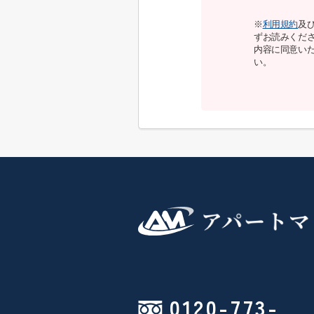
※
利用規約
及
ずお読みくだ
内容に同意い
い。
0120-773-