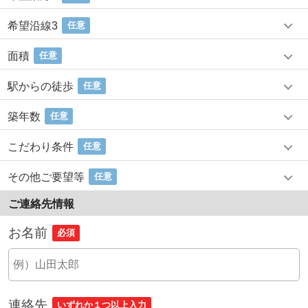
希望沿線3
任意
面積
任意
駅からの徒歩
任意
築年数
任意
こだわり条件
任意
その他ご要望等
任意
ご連絡先情報
お名前
必須
連絡先
いずれか１つ以上入力