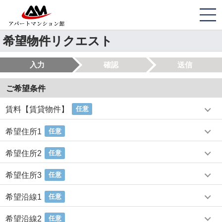
希望物件リクエスト
入力
確認
送信
ご希望条件
賃料【賃貸物件】
任意
希望住所1
任意
希望住所2
任意
希望住所3
任意
希望沿線1
任意
希望沿線2
任意