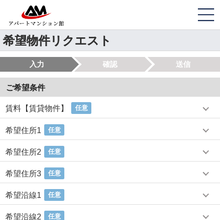
希望物件リクエスト
入力
確認
送信
ご希望条件
賃料【賃貸物件】
任意
希望住所1
任意
希望住所2
任意
希望住所3
任意
希望沿線1
任意
希望沿線2
任意