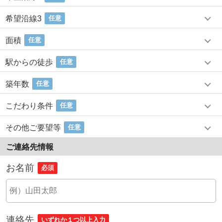
希望沿線3
任意
面積
任意
駅からの徒歩
任意
築年数
任意
こだわり条件
任意
その他ご要望等
任意
ご連絡先情報
お名前
必須
連絡先
いずれか１つ以上入力