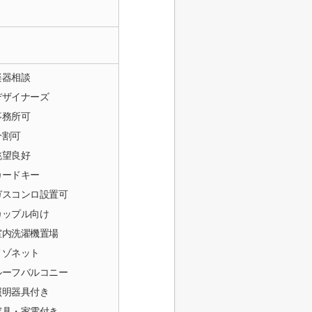
楽器相談
デザイナーズ
事務所可
分割可
眺望良好
カードキー
ガスコンロ設置可
カップル向け
室内洗濯機置場
メゾネット
ルーフバルコニー
照明器具付き
家具・家電付き