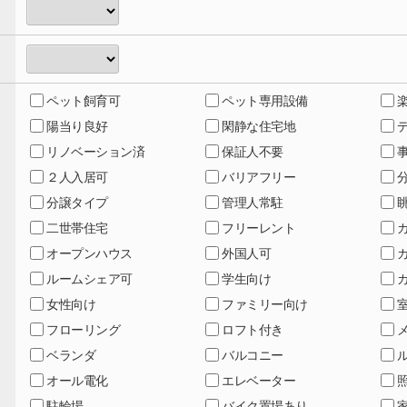
ペット飼育可
ペット専用設備
陽当り良好
閑静な住宅地
リノベーション済
保証人不要
２人入居可
バリアフリー
分譲タイプ
管理人常駐
二世帯住宅
フリーレント
オープンハウス
外国人可
ルームシェア可
学生向け
女性向け
ファミリー向け
フローリング
ロフト付き
ベランダ
バルコニー
オール電化
エレベーター
駐輪場
バイク置場あり