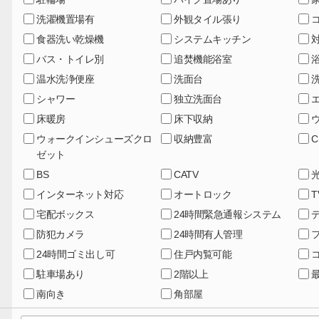
洗濯機置場有
外観タイル張り
食器洗い乾燥機
システムキッチン
バス・トイレ別
追焚機能浴室
温水洗浄便座
洗面台
シャワー
独立洗面台
床暖房
床下収納
ウォークインシューズクロ
収納豊富
C
ゼット
BS
CATV
インターネット対応
オートロック
宅配ボックス
24時間緊急通報システム
防犯カメラ
24時間有人管理
24時間ゴミ出し可
住戸内覧可能
駐車場あり
2階以上
南向き
角部屋